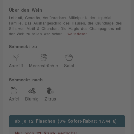
Über den Wein
Lebhaft, Generös, Verführerisch. Mittelpunkt der Impérial
Familie. Das Aushängeschild des Hauses, die Grundlage des
Stils von Moët & Chandon. Die Magie des Champagners mit
der Welt zu teilen war schon...
weiterlesen
Schmeckt zu
Aperitif
Meeresfrüchte
Salat
Schmeckt nach
Apfel
Blumig
Zitrus
ab je 12 Flaschen (3% Sofort-Rabatt 17,44 €)
Nur noch
23 Stück
verfügbar