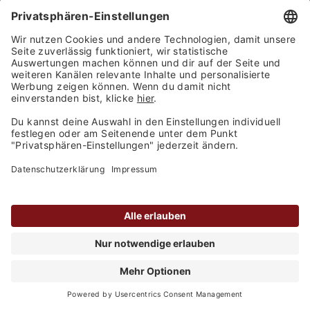
Wiberg - Sherry Essig 7% Säure 0,5l
Inhalt
0.5 Liter
(22,50 € / 1 Liter)
Aktuell nicht lieferbar
11,25 €