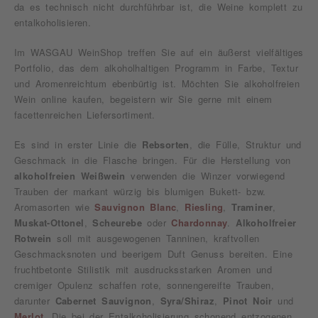
da es technisch nicht durchführbar ist, die Weine komplett zu
entalkoholisieren.
Im WASGAU WeinShop treffen Sie auf ein äußerst vielfältiges
Portfolio, das dem alkoholhaltigen Programm in Farbe, Textur
und Aromenreichtum ebenbürtig ist. Möchten Sie alkoholfreien
Wein online kaufen, begeistern wir Sie gerne mit einem
facettenreichen Liefersortiment.
Es sind in erster Linie die
Rebsorten
, die Fülle, Struktur und
Geschmack in die Flasche bringen. Für die Herstellung von
alkoholfreien Weißwein
verwenden die Winzer vorwiegend
Trauben der markant würzig bis blumigen Bukett- bzw.
Aromasorten wie
Sauvignon Blanc
,
Riesling
,
Traminer
,
Muskat-Ottonel
,
Scheurebe
oder
Chardonnay
.
Alkoholfreier
Rotwein
soll mit ausgewogenen Tanninen, kraftvollen
Geschmacksnoten und beerigem Duft Genuss bereiten. Eine
fruchtbetonte Stilistik mit ausdrucksstarken Aromen und
cremiger Opulenz schaffen rote, sonnengereifte Trauben,
darunter
Cabernet Sauvignon
,
Syra/Shiraz
,
Pinot Noir
und
Merlot
. Die bei der Entalkoholisierung schonend entzogenen