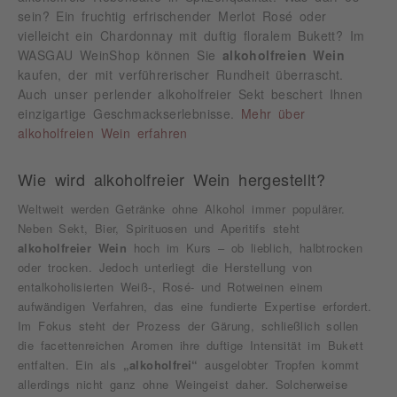
sein? Ein fruchtig erfrischender Merlot Rosé oder
vielleicht ein Chardonnay mit duftig floralem Bukett? Im
WASGAU WeinShop können Sie
alkoholfreien Wein
kaufen, der mit verführerischer Rundheit überrascht.
Auch unser perlender alkoholfreier Sekt beschert Ihnen
einzigartige Geschmackserlebnisse.
Mehr über
alkoholfreien Wein erfahren
Wie wird alkoholfreier Wein hergestellt?
Weltweit werden Getränke ohne Alkohol immer populärer.
Neben Sekt, Bier, Spirituosen und Aperitifs steht
alkoholfreier Wein
hoch im Kurs – ob lieblich, halbtrocken
oder trocken. Jedoch unterliegt die Herstellung von
entalkoholisierten Weiß-, Rosé- und Rotweinen einem
aufwändigen Verfahren, das eine fundierte Expertise erfordert.
Im Fokus steht der Prozess der Gärung, schließlich sollen
die facettenreichen Aromen ihre duftige Intensität im Bukett
entfalten. Ein als
„alkoholfrei“
ausgelobter Tropfen kommt
allerdings nicht ganz ohne Weingeist daher. Solcherweise