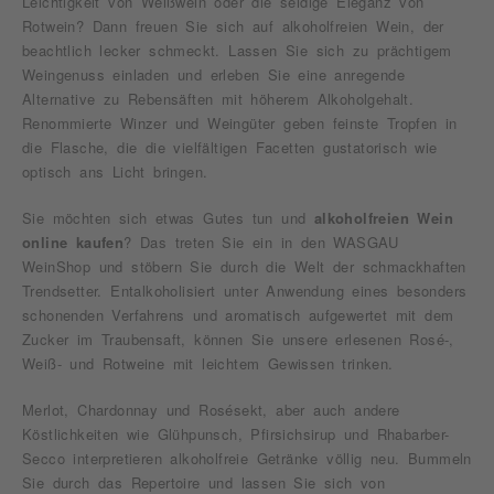
Leichtigkeit von Weißwein oder die seidige Eleganz von
Rotwein? Dann freuen Sie sich auf alkoholfreien Wein, der
beachtlich lecker schmeckt. Lassen Sie sich zu prächtigem
Weingenuss einladen und erleben Sie eine anregende
Alternative zu Rebensäften mit höherem Alkoholgehalt.
Renommierte Winzer und Weingüter geben feinste Tropfen in
die Flasche, die die vielfältigen Facetten gustatorisch wie
optisch ans Licht bringen.
Sie möchten sich etwas Gutes tun und
alkoholfreien Wein
online kaufen
? Das treten Sie ein in den WASGAU
WeinShop und stöbern Sie durch die Welt der schmackhaften
Trendsetter. Entalkoholisiert unter Anwendung eines besonders
schonenden Verfahrens und aromatisch aufgewertet mit dem
Zucker im Traubensaft, können Sie unsere erlesenen Rosé-,
Weiß- und Rotweine mit leichtem Gewissen trinken.
Merlot, Chardonnay und Rosésekt, aber auch andere
Köstlichkeiten wie Glühpunsch, Pfirsichsirup und Rhabarber-
Secco interpretieren alkoholfreie Getränke völlig neu. Bummeln
Sie durch das Repertoire und lassen Sie sich von