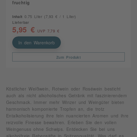
fruchtig
Inhalt
0.75 Liter
(7,93 € / 1 Liter)
Lieferbar
5,95 €
UVP 7,79 €
In den Warenkorb
Zum Produkt
Köstlicher Weißwein, Rotwein oder Roséwein besticht
auch als nicht alkoholisches Getränk mit faszinierendem
Geschmack. Immer mehr Winzer und Weingüter bieten
harmonisch komponierte Tropfen an, die trotz
Entalkoholisierung ihre fein nuancierten Aromen und ihre
reizvolle Finesse bewahren. Erleben Sie den vollen
Weingenuss ohne Schwips. Entdecken Sie bei uns
alkoholfreie Rebensäfte in Spitzenqualität. Was darf es