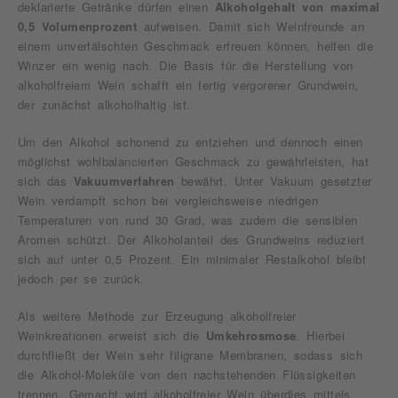
deklarierte Getränke dürfen einen
Alkoholgehalt von maximal
0,5 Volumenprozent
aufweisen. Damit sich Weinfreunde an
einem unverfälschten Geschmack erfreuen können, helfen die
Winzer ein wenig nach. Die Basis für die Herstellung von
alkoholfreiem Wein schafft ein fertig vergorener Grundwein,
der zunächst alkoholhaltig ist.
Um den Alkohol schonend zu entziehen und dennoch einen
möglichst wohlbalancierten Geschmack zu gewährleisten, hat
sich das
Vakuumverfahren
bewährt. Unter Vakuum gesetzter
Wein verdampft schon bei vergleichsweise niedrigen
Temperaturen von rund 30 Grad, was zudem die sensiblen
Aromen schützt. Der Alkoholanteil des Grundweins reduziert
sich auf unter 0,5 Prozent. Ein minimaler Restalkohol bleibt
jedoch per se zurück.
Als weitere Methode zur Erzeugung alkoholfreier
Weinkreationen erweist sich die
Umkehrosmose
. Hierbei
durchfließt der Wein sehr filigrane Membranen, sodass sich
die Alkohol-Moleküle von den nachstehenden Flüssigkeiten
trennen. Gemacht wird alkoholfreier Wein überdies mittels