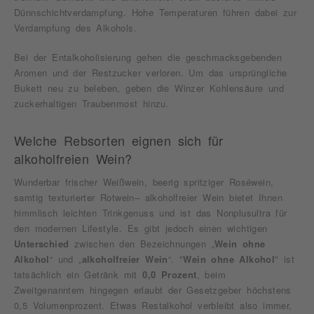
Dünnschichtverdampfung. Hohe Temperaturen führen dabei zur
Verdampfung des Alkohols.
Bei der Entalkoholisierung gehen die geschmacksgebenden
Aromen und der Restzucker verloren. Um das ursprüngliche
Bukett neu zu beleben, geben die Winzer Kohlensäure und
zuckerhaltigen Traubenmost hinzu.
Welche Rebsorten eignen sich für
alkoholfreien Wein?
Wunderbar frischer Weißwein, beerig spritziger Roséwein,
samtig texturierter Rotwein– alkoholfreier Wein bietet Ihnen
himmlisch leichten Trinkgenuss und ist das Nonplusultra für
den modernen Lifestyle. Es gibt jedoch einen wichtigen
Unterschied
zwischen den Bezeichnungen „
Wein ohne
Alkohol
“ und „
alkoholfreier Wein
“. "
Wein ohne Alkohol
" ist
tatsächlich ein Getränk mit
0,0 Prozent
, beim
Zweitgenanntem hingegen erlaubt der Gesetzgeber höchstens
0,5 Volumenprozent. Etwas Restalkohol verbleibt also immer,