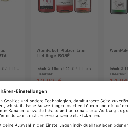
gas
WeinPaket Pfälzer Liter
WeinPak
STA
Lieblinge ROSÉ
€ / 1 Liter)
Inhalt
3 Liter
(4,33 € / 1 Liter)
Inhalt
3 L
Lieferbar
Lieferbar
12,99 €
14,84
23,55 €
UVP 15,29 €
korb
In den Warenkorb
In 
kt
Zum Produkt