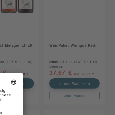
et Metzger LITER
WeinPaket Weingut Keth
iter
(4,95 € / 1 Liter)
Inhalt
4.5 Liter
(8,37 € / 1 Liter)
Lieferbar
 €
37,67 €
UVP 16,49 €
UVP 41,85 €
den Warenkorb
In den Warenkorb
Zum Produkt
Zum Produkt