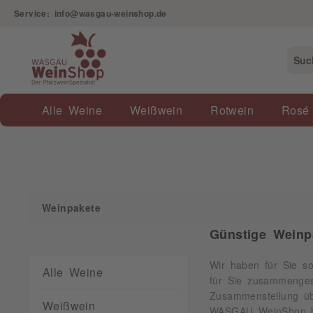
Service: info@wasgau-weinshop.de
Weinpakete
Alle Weine
Weißwein
Rotwein
Rosé
Weinpakete
Günstige Weinp
Wir haben für Sie s
Alle Weine
für Sie zusammengest
Zusammenstellung übe
Weißwein
WASGAU WeinShop bie