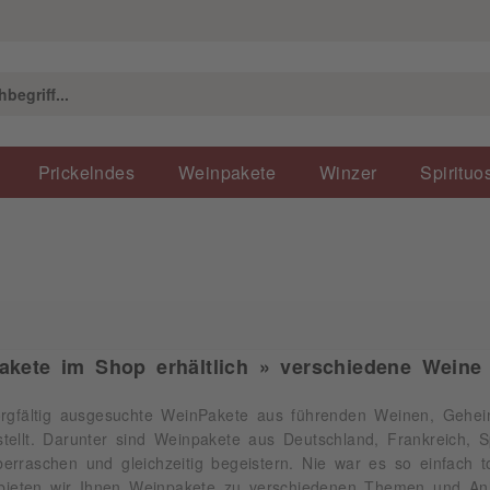
Prickelndes
Weinpakete
Winzer
Spirituo
akete im Shop erhältlich » verschiedene Weine
orgfältig ausgesuchte WeinPakete aus führenden Weinen, Gehei
ellt. Darunter sind Weinpakete aus Deutschland, Frankreich, S
rraschen und gleichzeitig begeistern. Nie war es so einfach t
ten wir Ihnen Weinpakete zu verschiedenen Themen und Anlä