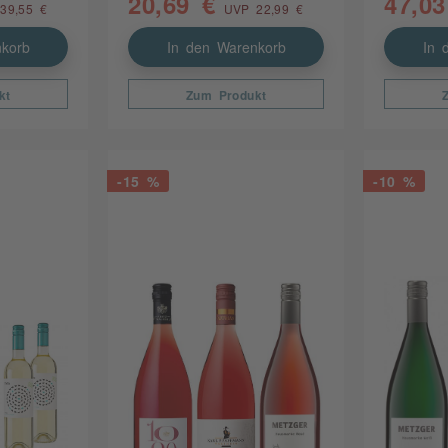
20,69 €
47,03
39,55 €
UVP 22,99 €
korb
In den Warenkorb
In 
kt
Zum Produkt
-15 %
-10 %