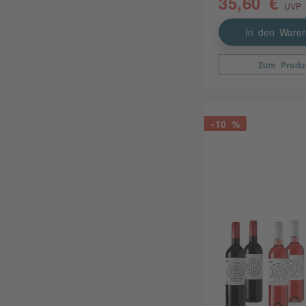
35,60 €
UVP 
In den Waren
Zum Produ
-10 %