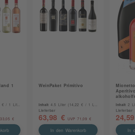
land 1
WeinPaket Primitivo
Mionett
Aperitiv
alkoholfr
€ / 1 Liter)
Inhalt
4.5 Liter
(14,22 € / 1 Liter)
Inhalt
2 L
Lieferbar
Lieferbar
63,98 €
24,59
33,05 €
UVP 71,09 €
korb
In den Warenkorb
In 