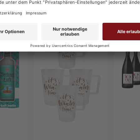
-28 %
-15 %