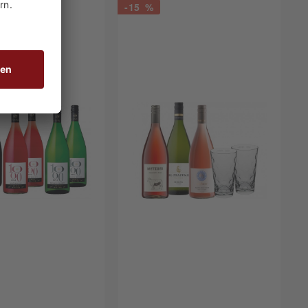
-15 %