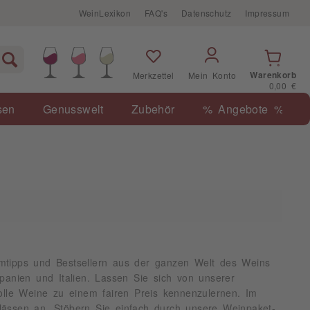
WeinLexikon
FAQ's
Datenschutz
Impressum
Warenkorb
Merkzettel
Mein Konto
0,00 €
sen
Genusswelt
Zubehör
% Angebote %
mtipps und Bestsellern aus der ganzen Welt des Weins
panien und Italien. Lassen Sie sich von unserer
olle Weine zu einem fairen Preis kennenzulernen. Im
ssen an. Stöbern Sie einfach durch unsere Weinpaket-