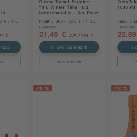
Dubbe-Tässel Satiniert
WeinPake
"It's Winter Time" 0,2l
1000 ml
 in
bronzemetallic - 6er Paket
g
 € / 1 Liter)
Inhalt
6 Stück
(3,58 € / 1 Stück)
Inhalt
3 L
Lieferbar
Lieferbar
21,49 €
22,89
85 €
UVP 29,94 €
korb
In den Warenkorb
In 
kt
Zum Produkt
-10 %
-12 %