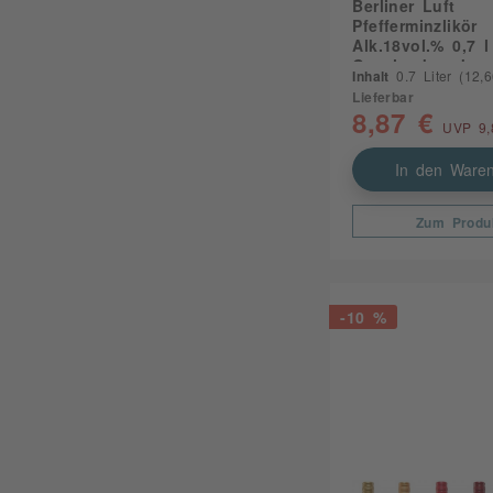
Berliner Luft
Pfefferminzlikör
Alk.18vol.% 0,7 l
Geschenkpackun
Inhalt
0.7 Liter
(12,66
Lieferbar
8,87 €
UVP 9,
In den Waren
Zum Produ
-10 %