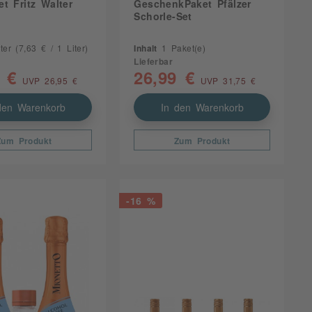
t Fritz Walter
GeschenkPaket Pfälzer
Schorle-Set
iter
(7,63 € / 1 Liter)
Inhalt
1 Paket(e)
Lieferbar
 €
26,99 €
UVP 26,95 €
UVP 31,75 €
den Warenkorb
In den Warenkorb
Zum Produkt
Zum Produkt
-16 %