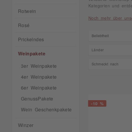
Kategorien und entd
Rotwein
Noch mehr über uns
Rosé
Prickelndes
Länder
Weinpakete
Deutschland
Schmeckt nach
3er Weinpakete
4er Weinpakete
Fruchtig
6er Weinpakete
GenussPakete
-10 %
Wein Geschenkpakete
Winzer