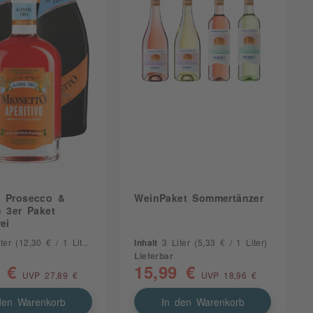
o Prosecco &
WeinPaket Sommertänzer
o 3er Paket
ei
iter
(12,30 € / 1 Liter)
Inhalt
3 Liter
(5,33 € / 1 Liter)
Lieferbar
 €
15,99 €
UVP 27,89 €
UVP 18,96 €
den Warenkorb
In den Warenkorb