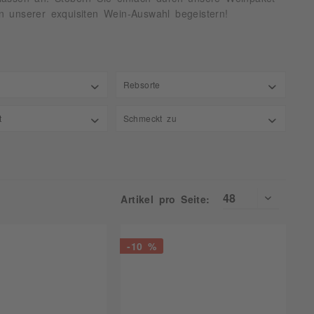
 unserer exquisiten Wein-Auswahl begeistern!
Rebsorte
Cuvée
t
Schmeckt zu
bis
,49 €
9,85 €
Käse
Artikel pro Seite:
-10 %