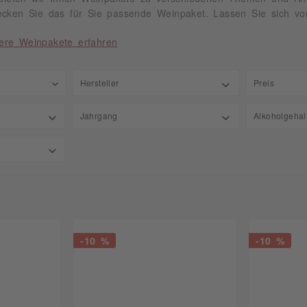
ecken Sie das für Sie passende Weinpaket. Lassen Sie sich von
ere Weinpakete erfahren
Hersteller
Preis
Moselland Winzergenossenschaft
Jahrgang
Alkoholgehal
von
9
SCHILKIN GmbH & Co. KG BERLIN
2023
15,00
-10 %
-10 %