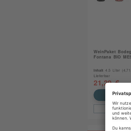
WeinPaket Bode
Fontana BIO ME
Inhalt
4.5 Liter
(4,71 
Lieferbar
21,20 €
UVP 
In den Waren
Zum Produ