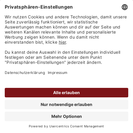
Lenotti - "Murlongo" Collezione Lugana DOC
2021
Inhalt
0.75 Liter
(15,72 € / 1 Liter)
Lieferbar
11,79 €