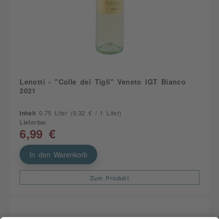
Lenotti - "Colle dei Tigli" Veneto IGT Bianco
2021
Inhalt
0.75 Liter
(9,32 € / 1 Liter)
Lieferbar
6,99 €
In den Warenkorb
Zum Produkt