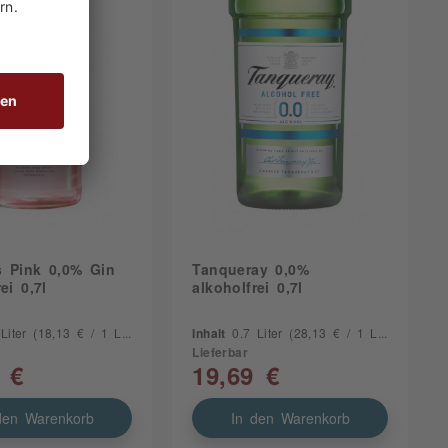
s Pink 0,0% Gin
Tanqueray 0,0%
ei 0,7l
alkoholfrei 0,7l
 Liter
(18,13 € / 1 Liter)
Inhalt
0.7 Liter
(28,13 € / 1 Liter)
Lieferbar
 €
19,69 €
den Warenkorb
In den Warenkorb