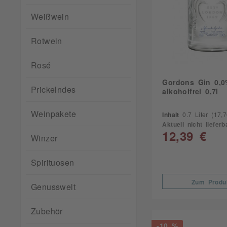
Weißwein
Rotwein
Rosé
Gordons Gin 0,
Prickelndes
alkoholfrei 0,7l
Weinpakete
Inhalt
0.7 Liter
(17,70
Aktuell nicht lieferb
12,39 €
Winzer
Spirituosen
Zum Produ
Genusswelt
Zubehör
-10 %