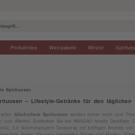
irituosen
Prickelndes
Weinpakete
Winzer
Spirituo
ie Spirituosen
irituosen – Lifestyle-Getränke für den täglich
artini:
Alkoholfreie Spirituosen
werden immer mehr zum Trend. 
ven zum Alkohol. Entdecken Sie bei WASGAU feinste Destillate: G
Sprizz, 0,0 Volumenprozent Tanqueray mit kräftigen Aromen von
Kategorie finden Sie ganz besondere Sorten und Marken. Erlebe