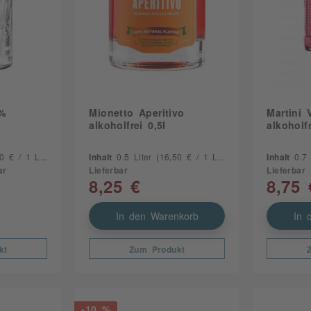
0%
Mionetto Aperitivo
Martini 
alkoholfrei 0,5l
alkoholfr
 € / 1 Liter)
Inhalt
0.5 Liter
(16,50 € / 1 Liter)
Inhalt
0.7
ar
Lieferbar
Lieferbar
8,25 €
8,75 
In den Warenkorb
In 
kt
Zum Produkt
-10 %