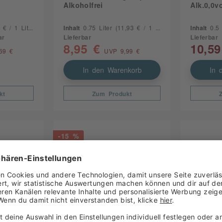
Alkoholfrei
Alk.0,0v
€ / 1 Liter)
Inhalt
0.75 Liter
(11,93 € / 1 Liter)
Inhalt
0.5
ar
Lieferbar
Lieferbar
8,95 €
10,59
69 €
UVP 9,99 €
In den Warenkorb
In 
kt
Zum Produkt
-15 %