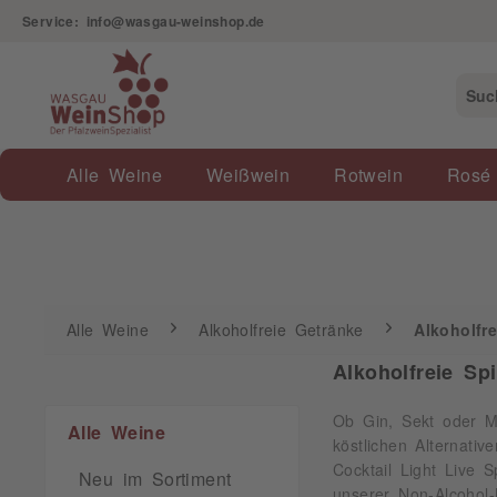
Service: info@wasgau-weinshop.de
Alle Weine
Alkoholfreie Getränke
Alkoholfreie Sp
Alle Weine
Weißwein
Rotwein
Rosé
Alle Weine
Alkoholfreie Getränke
Alkoholfre
Alkoholfreie Sp
Ob Gin, Sekt oder M
Alle Weine
köstlichen Alternati
Cocktail Light Live 
Neu im Sortiment
unserer Non-Alcohol-