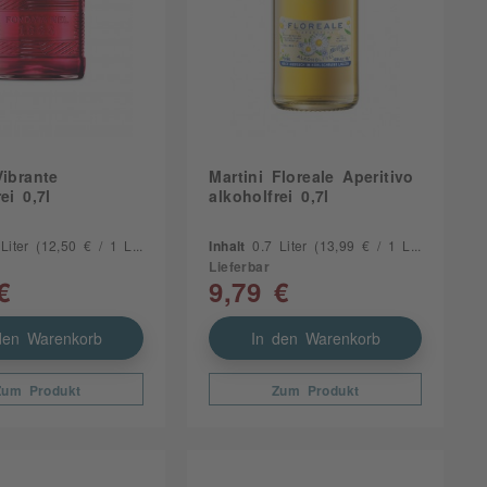
Vibrante
Martini Floreale Aperitivo
ei 0,7l
alkoholfrei 0,7l
 Liter
(12,50 € / 1 Liter)
Inhalt
0.7 Liter
(13,99 € / 1 Liter)
Lieferbar
€
9,79 €
den Warenkorb
In den Warenkorb
Zum Produkt
Zum Produkt