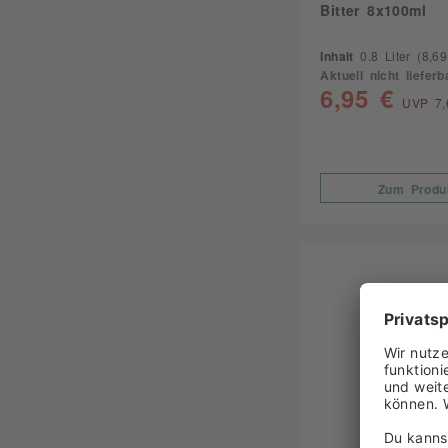
Bitter 8x100ml
Inhalt
0.8 Liter
(8,69 
Aktuell nicht lieferb
6,95 €
UVP 7,
Zum Produ