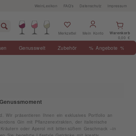
WeinLexikon
FAQ's
Datenschutz
Impressum
Warenkorb
Merkzettel
Mein Konto
0,00 €
sen
Genusswelt
Zubehör
% Angebote %
en Genussmoment
Wir präsentieren Ihnen ein exklusives Portfolio an
ordons Gin mit Pflanzenextrakten, der italienische
 Kräutern oder Aperol mit bitter-süßem Geschmack –in
n Sie begehrte Lifestyle Getränke mit kreativ