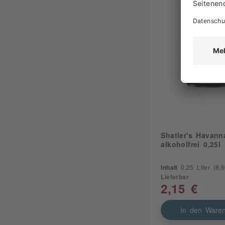
Shatler's Havann
alkoholfrei 0,25l
Inhalt
0.25 Liter
(8,60
Lieferbar
2,15 €
In den Waren