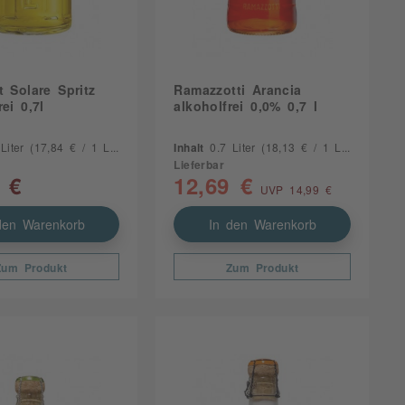
t Solare Spritz
Ramazzotti Arancia
ei 0,7l
alkoholfrei 0,0% 0,7 l
 Liter
(17,84 € / 1 Liter)
Inhalt
0.7 Liter
(18,13 € / 1 Liter)
Lieferbar
 €
12,69 €
UVP 14,99 €
den Warenkorb
In den Warenkorb
Zum Produkt
Zum Produkt