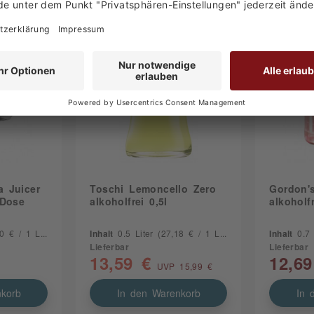
a Juicer
Toschi Lemoncello Zero
Gordon'
 Dose
alkoholfrei 0,5l
alkoholfr
 € / 1 Liter)
Inhalt
0.5 Liter
(27,18 € / 1 Liter)
Inhalt
0.7
Lieferbar
Lieferbar
13,59 €
12,69
UVP 15,99 €
korb
In den Warenkorb
In 