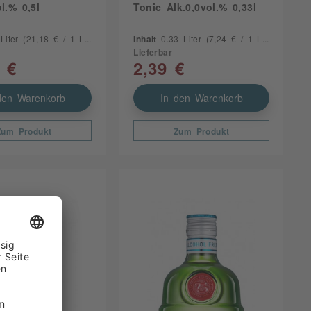
ol.% 0,5l
Tonic Alk.0,0vol.% 0,33l
 Liter
(21,18 € / 1 Liter)
Inhalt
0.33 Liter
(7,24 € / 1 Liter)
Lieferbar
 €
2,39 €
den Warenkorb
In den Warenkorb
Zum Produkt
Zum Produkt