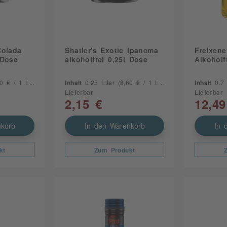
Colada
Shatler's Exotic Ipanema
Freixene
 Dose
alkoholfrei 0,25l Dose
Alkoholfr
 € / 1 Liter)
Inhalt
0.25 Liter
(8,60 € / 1 Liter)
Inhalt
0.7
Lieferbar
Lieferbar
2,15 €
12,49
korb
In den Warenkorb
In 
kt
Zum Produkt