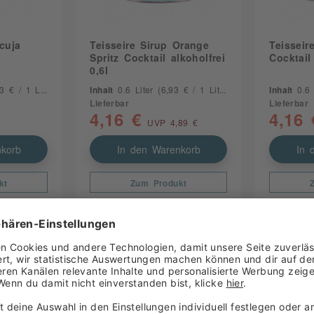
cuja
Teisseire Sirup Orange
Teisseir
Spritz Cocktail alkoholfrei
Cocktail
0,6l
 € / 1 Liter)
Inhalt
0.6 Liter
(6,93 € / 1 Liter)
Inhalt
0.6
Lieferbar
Lieferbar
4,16 €
4,16 
UVP 4,89 €
korb
In den Warenkorb
In 
kt
Zum Produkt