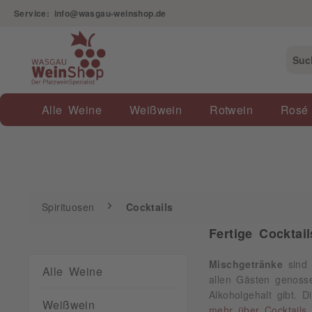
Service: info@wasgau-weinshop.de
Spirituosen
Cocktails
Alle Weine
Weißwein
Rotwein
Rosé
Spirituosen
Cocktails
Fertige Cocktai
Mischgetränke
sind 
Alle Weine
allen Gästen genos
Alkoholgehalt gibt. 
Weißwein
mehr über Cocktails 