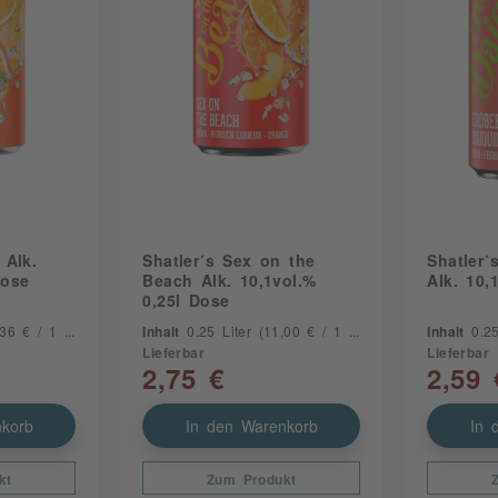
 Alk.
Shatler´s Sex on the
Shatler´
Dose
Beach Alk. 10,1vol.%
Alk. 10,
0,25l Dose
6 € / 1 Liter)
Inhalt
0.25 Liter
(11,00 € / 1 Liter)
Inhalt
0.2
Lieferbar
Lieferbar
2,75 €
2,59 
korb
In den Warenkorb
In 
kt
Zum Produkt