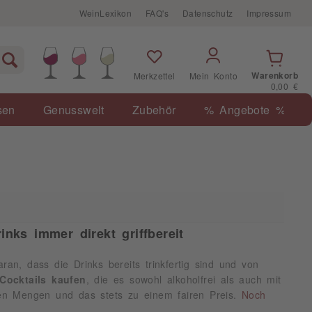
WeinLexikon
FAQ's
Datenschutz
Impressum
Warenkorb
Merkzettel
Mein Konto
0,00 €
sen
Genusswelt
Zubehör
% Angebote %
inks immer direkt griffbereit
ran, dass die Drinks bereits trinkfertig sind und von
 Cocktails kaufen
, die es sowohl alkoholfrei als auch mit
inen Mengen und das stets zu einem fairen Preis.
Noch