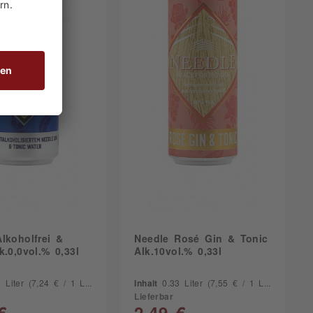
lkoholfrei &
Needle Rosé Gin & Tonic
k.0,0vol.% 0,33l
Alk.10vol.% 0,33l
3 Liter
(7,24 € / 1 Liter)
Inhalt
0.33 Liter
(7,55 € / 1 Liter)
Lieferbar
€
2,49 €