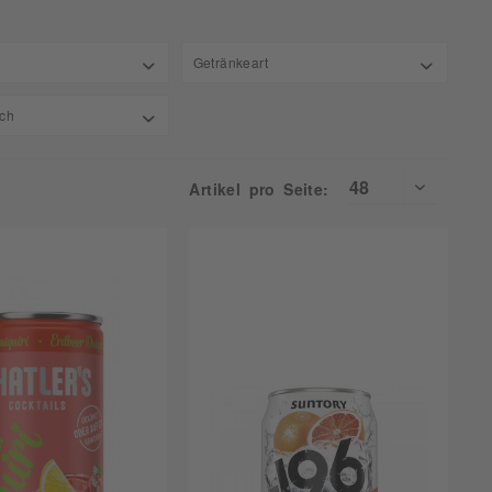
Getränkeart
Alkoholfrei
ch
bis
15 €
17,49 €
Spirituose
Artikel pro Seite:
ch
ig