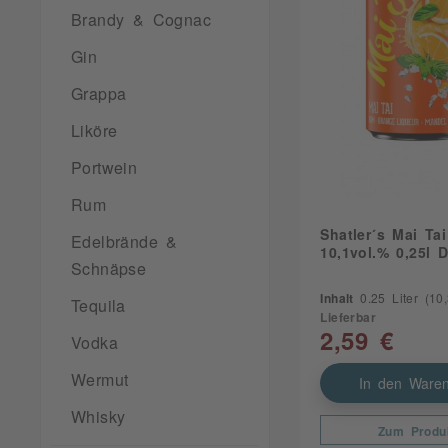
Brandy & Cognac
Gin
Grappa
Liköre
Portwein
Rum
Shatler´s Mai Tai
Edelbrände &
10,1vol.% 0,25l 
Schnäpse
Inhalt
0.25 Liter
(10,3
Tequila
Lieferbar
2,59 €
Vodka
Wermut
In den Waren
Whisky
Zum Produ