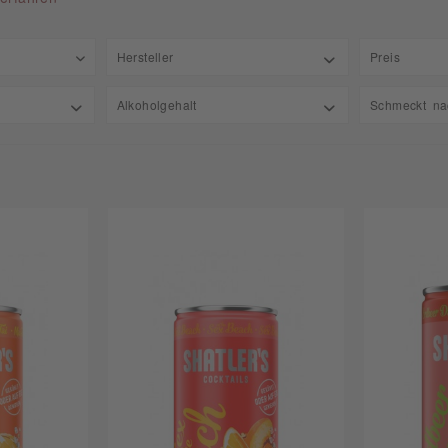
Hersteller
Preis
Beam Suntory Deutschland GmbH
Alkoholgehalt
Schmeckt na
von
2,
Bimmerle KG
10,00
Beerig
Henkell & Co Sektkellerei KG
10,10
Exotis
Henkell & Co. Sektkellerei KG
20,00
Frucht
Jobelius Peter GmbH & Co. KG
Pernod Ricard Deutschland
Pernod Ricard Deutschland GmbH
Schwarze und Schlichte GmbH & Co. KG
Schwarze und Schlichte Markenvertrieb GmbH & Co. KG
Teisseire