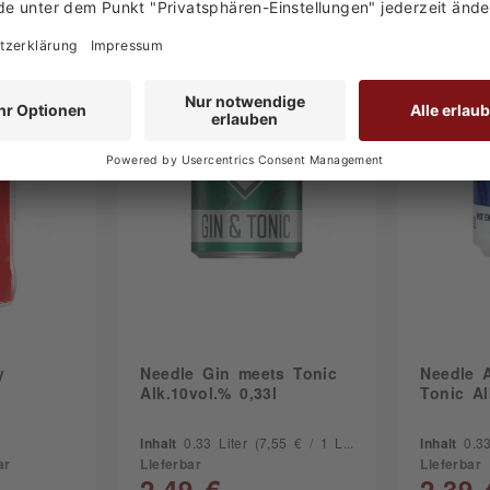
y
Needle Gin meets Tonic
Needle A
Alk.10vol.% 0,33l
Tonic Al
Inhalt
0.33 Liter
(7,55 € / 1 Liter)
Inhalt
0.3
ar
Lieferbar
Lieferbar
2,49 €
2,39 