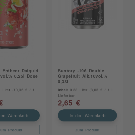
s Erdbeer Daiquiri
Suntory -196 Double
1vol.% 0,25l Dose
Grapefruit Alk.10vol.%
0,33l
5 Liter
(10,36 € / 1 Liter)
Inhalt
0.33 Liter
(8,03 € / 1 Liter)
Lieferbar
€
2,65 €
den Warenkorb
In den Warenkorb
Zum Produkt
Zum Produkt