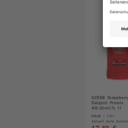
SZENE Strawberr
Daiquiri Premix
Alk.20vol.% 1l
Inhalt
1 Liter
Aktuell nicht lieferb
17,49 €