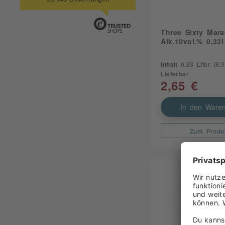
Three Sixty Mara
Alk.10vol.% 0,33l
Inhalt
0.33 Liter
(8,03
Lieferbar
2,65 €
In den Waren
Zum Produ