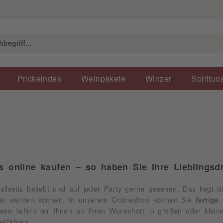
Prickelndes
Weinpakete
Winzer
Spirituo
ls online kaufen – so haben Sie Ihre Lieblingsdr
allseits beliebt und auf jeder Party gerne gesehen. Das liegt da
sen werden können. In unserem Onlineshop können Sie
fertige
Diese liefern wir Ihnen an Ihren Wunschort in großen oder kle
erfahren