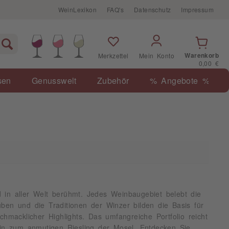
WeinLexikon
FAQ's
Datenschutz
Impressum
Warenkorb
Merkzettel
Mein Konto
0,00 €
sen
Genusswelt
Zubehör
% Angebote %
 in aller Welt berühmt. Jedes Weinbaugebiet belebt die
ben und die Traditionen der Winzer bilden die Basis für
acklicher Highlights. Das umfangreiche Portfolio reicht
n zum anmutigen Riesling der Mosel. Entdecken Sie