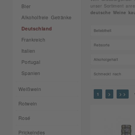
Bier
unser Sortiment anre
deutsche Weine ka
Alkoholfreie Getränke
Deutschland
Frankreich
Rebsorte
Italien
andere
Alkoholgehalt
Portugal
Auxerrois
Spanien
0,50
Schmeckt nach
Bacchus
3,90
Blauburgunder
Apfel
Weißwein
5,50
Cabernet Blanc
1
Beerig
7,50
Cabernet Sauv
Rotwein
Blumig
8,00
Chardonnay
Caramel
8,50
Cuvée
Rosé
Exotisch
9,00
Dornfelder
Fruchtig
9,25
Elbling
Prickelndes
Kräutrig