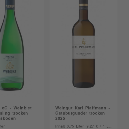
Kalb
Käse
Lamm
Meeresfrüchte
Pasta
Pfälzer Vesper
Pizza
Reh
Rind
Salat
Schwein
Wild
Wildgeflügel
 eG - Weinbiet
Weingut Karl Pfaffmann -
sling trocken
Grauburgunder trocken
ssboden
2025
ter
Inhalt
0.75 Liter
(9,27 € / 1 Liter)