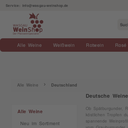
Service: info@wasgau-weinshop.de
Alle Weine
Deutschland
Alle Weine
Weißwein
Rotwein
Rosé
Alle Weine
Deutschland
Deutsche Weine
Ob Spätburgunder, R
Alle Weine
köstlichen Tropfen d
spannende Weinprofi
Neu im Sortiment
vom Grauburgunder a