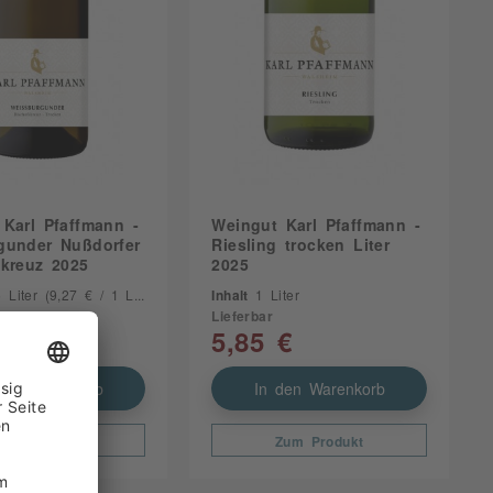
Karl Pfaffmann -
Weingut Karl Pfaffmann -
gunder Nußdorfer
Riesling trocken Liter
skreuz 2025
2025
5 Liter
(9,27 € / 1 Liter)
Inhalt
1 Liter
Lieferbar
€
5,85 €
den Warenkorb
In den Warenkorb
Zum Produkt
Zum Produkt