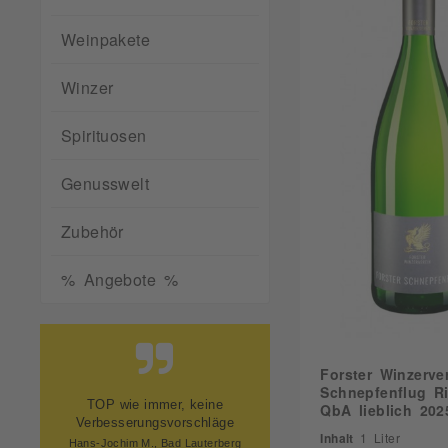
10,00
Frühburgunder
Mineralisch
10,11
Gewürztramine
Weinpakete
Nussig
10,50
Goldmuskatelle
Stachelbeere
10,64
Grauburgunder
Winzer
Steinobst
10,80
Kerner
Vanille
11,00
Spirituosen
Merlot
Würzig
11,12
Morio-Muskat
Zitrus
Genusswelt
11,50
Moscato
11,77
Muskateller
Zubehör
11,80
Müller-Thurgau
11,91
Pinot Madelein
% Angebote %
12,00
Pinot Noir
12,02
Portugieser
12,05
Regent
12,10
Riesling
Forster Winzerver
Schnepfenflug Ri
12,11
Roter Riesling
Preis, schnelle Lieferung und
QbA lieblich 202
12,21
super Verpackung.
Sauvignon Bla
Inhalt
1 Liter
Andreas O., Herren Steinfeld
12,30