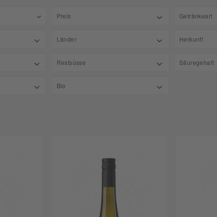
Preis
Getränkeart
Roséw
Länder
Herkunft
von
bis
5,79 €
20,89 €
Rotwei
Deutschland
Pfalz
Restsüsse
Säuregehalt
Weißw
4,20
6,40
Bio
Bio