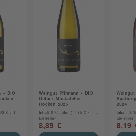
n - BIO
Weingut Pfirmann - BIO
Weingut
rocken
Gelber Muskateller
Spätbur
trocken 2025
2024
2 € / 1 Liter)
Inhalt
0.75 Liter
(11,85 € / 1 Liter)
Inhalt
0.7
Lieferbar
Lieferbar
8,89 €
8,19 