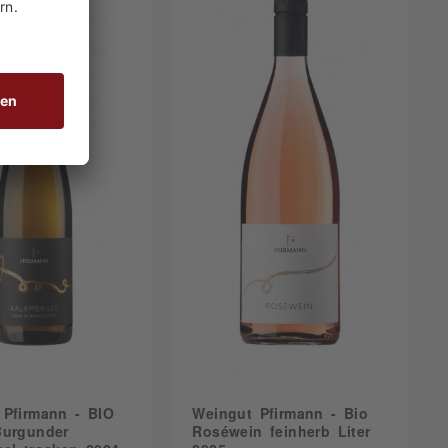
 Pfirmann - BIO
Weingut Pfirmann - Bio
Burgunder
Roséwein feinherb Liter