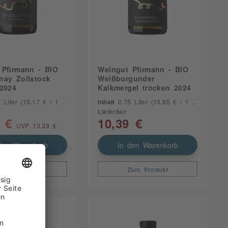
 Pfirmann - BIO
Weingut Pfirmann - BIO
nay Zollstock
Weißburgunder
 2024
Kalkmergel trocken 2024
5 Liter
(15,17 € / 1 Liter)
Inhalt
0.75 Liter
(13,85 € / 1 Liter)
Lieferbar
 €
10,39 €
UVP 13,39 €
den Warenkorb
In den Warenkorb
Zum Produkt
Zum Produkt