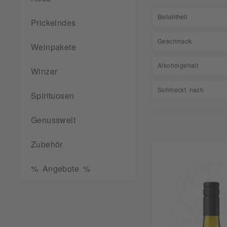
Prickelndes
Geschmack
Weinpakete
feinherb
Alkoholgehalt
Winzer
halbtrocken
12,00
Schmeckt nach
trocken
Spirituosen
12,50
Apfel
13,00
Genusswelt
Beerig
13,50
Blumig
14,00
Zubehör
Exotisch
Fruchtig
% Angebote %
Kräutrig
Mineralisch
Steinobst
Würzig