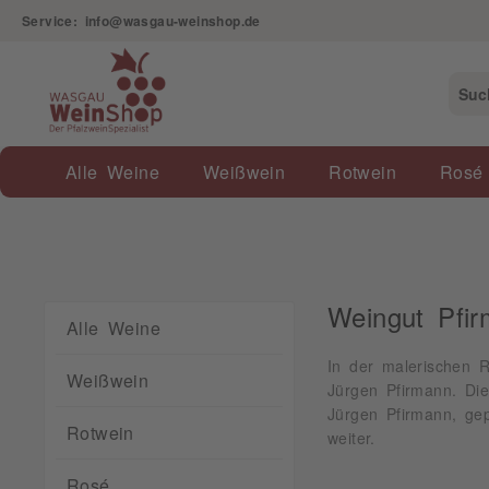
Service: info@wasgau-weinshop.de
Alle Weine
Weißwein
Rotwein
Rosé
Weingut Pfi
Alle Weine
In der malerischen R
Weißwein
Jürgen Pfirmann. Di
Jürgen Pfirmann, ge
Rotwein
weiter.
Rosé