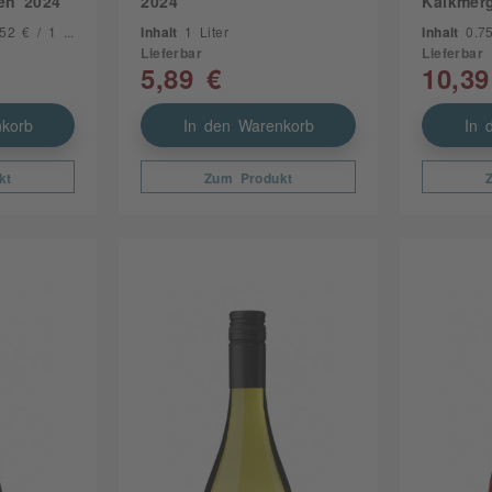
en 2024
2024
Kalkmer
2 € / 1 Liter)
Inhalt
1 Liter
Inhalt
0.7
Lieferbar
Lieferbar
5,89 €
10,39
korb
In den Warenkorb
In 
kt
Zum Produkt