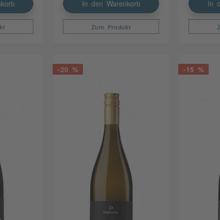
korb
In den Warenkorb
In 
kt
Zum Produkt
-20 %
-15 %