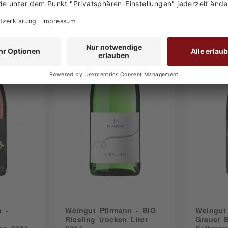
n -
Weingut Pfirmann - BIO
Weingut
Riesling trocken Liter
Grauer 