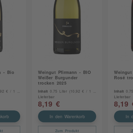
n - Bio
Weingut Pfirmann - BIO
Weingut
Weißer Burgunder
Rosé tr
trocken 2025
2 € / 1 Liter)
Inhalt
0.75 Liter
(10,92 € / 1 Liter)
Inhalt
0.7
Lieferbar
Lieferbar
8,19 €
8,19 
korb
In den Warenkorb
In 
kt
Zum Produkt