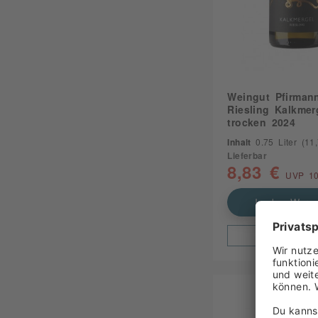
Weingut Pfirman
Riesling Kalkmer
trocken 2024
Inhalt
0.75 Liter
(11,7
Lieferbar
8,83 €
UVP 10
In den Waren
Zum Produ