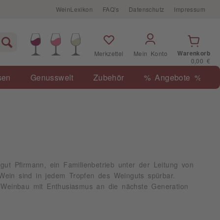
WeinLexikon
FAQ's
Datenschutz
Impressum
Warenkorb
Merkzettel
Mein Konto
0,00 €
sen
Genusswelt
Zubehör
% Angebote %
ut Pfirmann, ein Familienbetrieb unter der Leitung von
Wein sind in jedem Tropfen des Weinguts spürbar.
m Weinbau mit Enthusiasmus an die nächste Generation