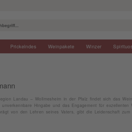
Prickelndes
Weinpakete
Winzer
Spirituo
rmann
egion Landau – Wollmesheim in der Pfalz findet sich das Weing
e unverkennbare Hingabe und das Engagement für exzellenten 
prägt von den Lehren seines Vaters, gibt die Leidenschaft zu