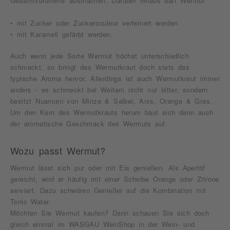
Gesamtvolumens ausmachen. Darüber hinaus darf Wermut
• mit Zucker oder Zuckercouleur verfeinert werden
• mit Karamell gefärbt werden.
Auch wenn jede Sorte Wermut höchst unterschiedlich
schmeckt, so bringt das Wermutkraut doch stets das
typische Aroma hervor. Allerdings ist auch Wermutkraut immer
anders - es schmeckt bei Weitem nicht nur bitter, sondern
besitzt Nuancen von Minze & Salbei, Anis, Orange & Gras.
Um den Kern des Wermutkrauts herum baut sich dann auch
der aromatische Geschmack des Wermuts auf.
Wozu passt Wermut?
Wermut lässt sich pur oder mit Eis genießen. Als Aperitif
gereicht, wird er häufig mit einer Scheibe Orange oder Zitrone
serviert. Dazu schwören Genießer auf die Kombination mit
Tonic Water.
Möchten Sie Wermut kaufen? Dann schauen Sie sich doch
gleich einmal im WASGAU WeinShop in der Wein- und