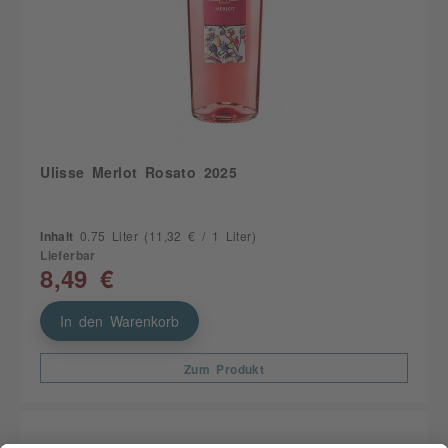
Ulisse Merlot Rosato 2025
Inhalt
0.75 Liter
(11,32 € / 1 Liter)
Lieferbar
8,49 €
In den Warenkorb
Zum Produkt