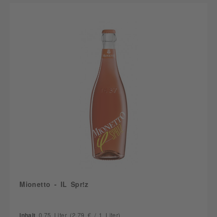
Mionetto - IL Spr!z
Inhalt
0.75 Liter
(2,79 € / 1 Liter)