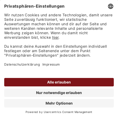
Cielo - Maestro Primitivo trocken 2024
Inhalt
0.75 Liter
(7,05 € / 1 Liter)
Lieferbar
5,29 €