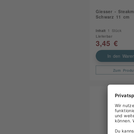
Giesser - Steakm
Schwarz 11 cm
Inhalt
1 Stück
Lieferbar
3,45 €
In den Waren
Zum Produ