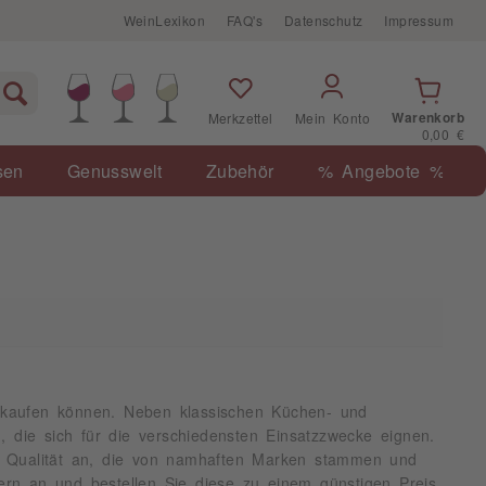
WeinLexikon
FAQ's
Datenschutz
Impressum
Warenkorb
Merkzettel
Mein Konto
0,00 €
sen
Genusswelt
Zubehör
% Angebote %
ne kaufen können. Neben klassischen Küchen- und
die sich für die verschiedensten Einsatzzwecke eignen.
r Qualität an, die von namhaften Marken stammen und
sern an und bestellen Sie diese zu einem günstigen Preis