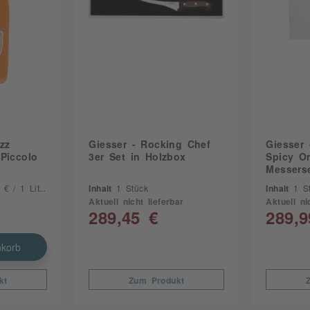
zz
Giesser - Rocking Chef
Giesser
 Piccolo
3er Set in Holzbox
Spicy O
Messers
€ / 1 Liter)
Inhalt
1 Stück
Inhalt
1 S
Aktuell nicht lieferbar
Aktuell ni
289,45 €
289,9
korb
kt
Zum Produkt