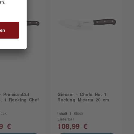
 - PremiumCut
Giesser - Chefs No. 1
. 1 Rocking Chef
Rocking Micarta 20 cm
tück
Inhalt
1 Stück
Lieferbar
9 €
108,99 €