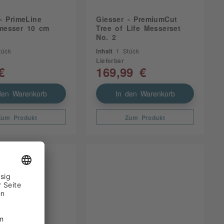
- PrimeLine
Giesser - PremiumCut
esser 10 cm
Tree of Life Messerset
No. 2
tück
Inhalt
1 Stück
Lieferbar
€
169,99 €
den Warenkorb
In den Warenkorb
Zum Produkt
Zum Produkt