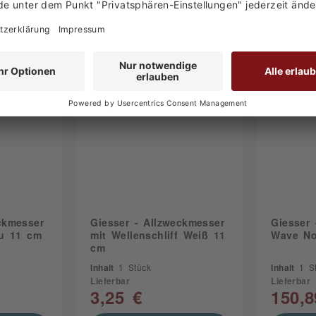
ckmesser
Giesser - Allzweckmesser
Giesser
au 11 cm
mit Wellenschliff Weiß 11
Wave No
cm
Inhalt
1 Stück
Inhalt
1 S
Lieferbar
Lieferbar
3,25 €
150,8