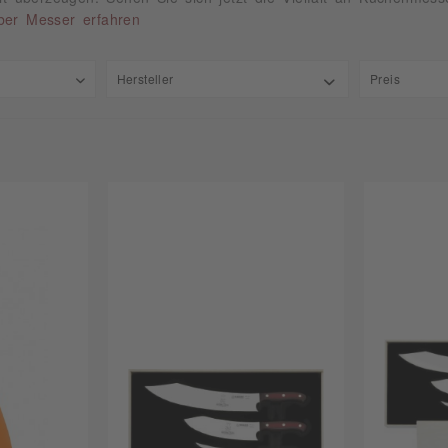
er Messer erfahren
Hersteller
Preis
Giesser Johannes Messerfabrik
von
1,
Scavi & Ray SRL