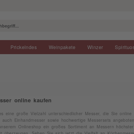
Prickelndes
Weinpakete
Winzer
Spirituo
sser online kaufen
s eine große Vielzahl unterschiedlicher Messer, die Sie onli
auch Einhandmesser sowie hochwertige Messersets angeboten, 
 unserem Onlineshop ein großes Sortiment an Messern höchste
eit überzeugen. Sehen Sie sich jetzt die Vielfalt an Küchenmes