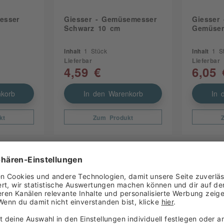
esser
Giesser - Gemüsemesser
Giesser 
Schwarz 10 cm
Gemüsem
Inhalt
1 Stück
Inhalt
1 S
Lieferbar
Lieferbar
4,59 €
6,05 
korb
In den Warenkorb
In 
kt
Zum Produkt