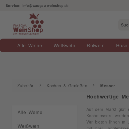
Service: info@wasgau-weinshop.de
Zubehör
Kochen & Genießen
Messer
Alle Weine
Weißwein
Rotwein
Rosé
Zubehör
Kochen & Genießen
Messer
Hochwertige Me
Auf dem Markt gibt e
Alle Weine
Kochmessern werden 
Wir bieten Ihnen in
Weißwein
mit ihrer Langlebigk