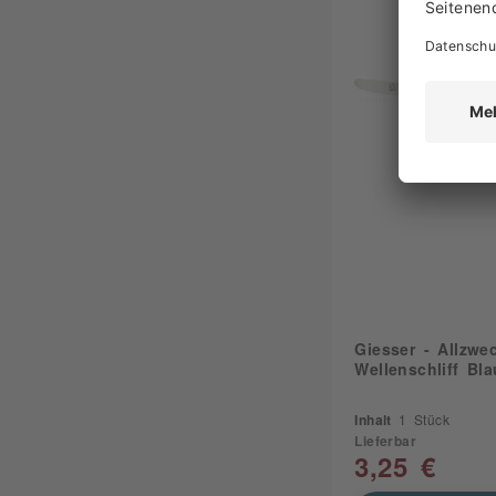
Giesser - Allzwe
Wellenschliff Bl
Inhalt
1 Stück
Lieferbar
3,25 €