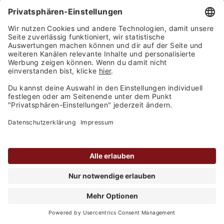
Johnnie Walker Black Label Alk.40vol.% 0,7l
Inhalt
0.7 Liter
(35,93 € / 1 Liter)