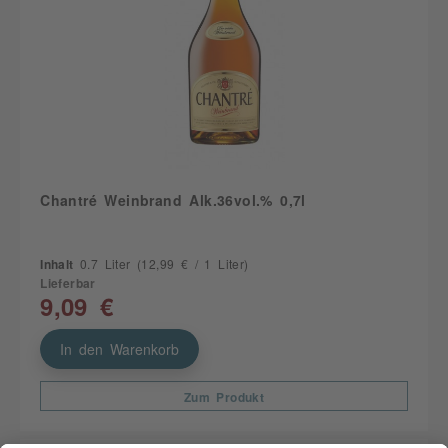
Chantré Weinbrand Alk.36vol.% 0,7l
Inhalt
0.7 Liter
(12,99 € / 1 Liter)
Lieferbar
9,09 €
In den Warenkorb
Zum Produkt