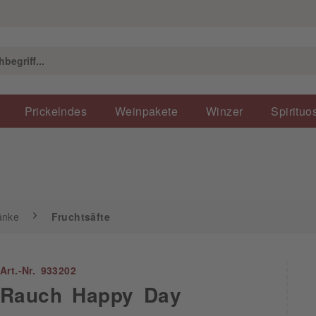
Fruchtsäfte
Prickelndes
Weinpakete
Winzer
Spirituo
änke
Fruchtsäfte
Art.-Nr. 933202
Rauch Happy Day