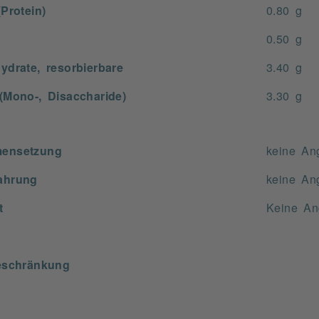
Protein)
0.80 g
0.50 g
ydrate, resorbierbare
3.40 g
(Mono-, Disaccharide)
3.30 g
ensetzung
keine An
ahrung
keine An
t
Keine An
eschränkung