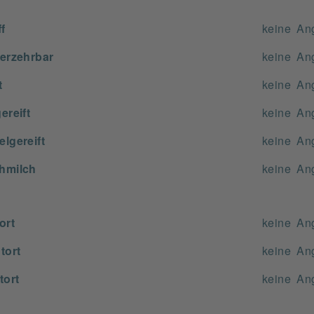
f
keine An
erzehrbar
keine An
t
keine An
ereift
keine An
lgereift
keine An
hmilch
keine An
ort
keine An
tort
keine An
tort
keine An