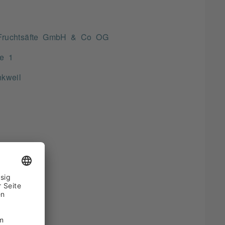
ruchtsäfte GmbH & Co OG
e 1
kweil