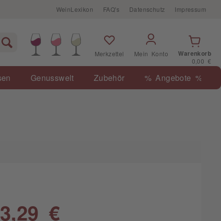
WeinLexikon
FAQ's
Datenschutz
Impressum
Warenkorb
Merkzettel
Mein Konto
0,00 €
sen
Genusswelt
Zubehör
% Angebote %
3,29 €