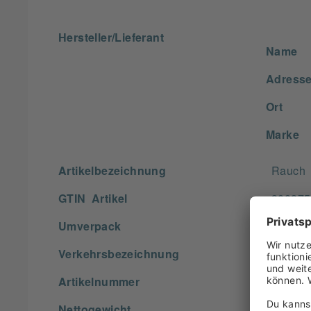
Hersteller/Lieferant
Name
Adress
Ort
Marke
Artikelbezeichnung
Rauch
GTIN Artikel
900875
Umverpack
900870
Verkehrsbezeichnung
100% T
Artikelnummer
Nettogewicht
1,000 