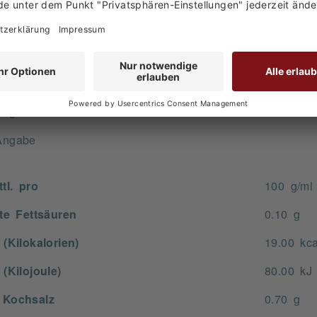
Angabe
n: Tomatensaft aus Tomatensaftkonzentrat, 0,7% Meersalz
Angabe
Angabe
Angabe
tl. pro
100 g/ml
gte Fettsäuren
0.10 g
(Kilokalorien)
19.00 kca
(Kilojoule)
80.00 kJ
 Kochsalz
0.70 g