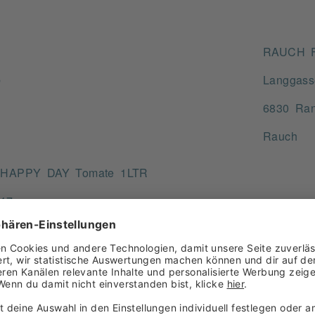
RAUCH F
e
Langgass
6830 Ran
Rauch
 HAPPY DAY Tomate 1LTR
47
0198226
omatensaft aus Tomatensaftkonzentrat mit Meersalz.
L