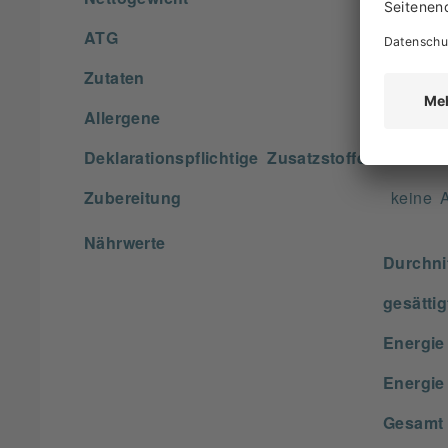
ATG
keine 
Zutaten
Zutate
Allergene
keine 
Deklarationspflichtige Zusatzstoffe
keine 
Zubereitung
keine 
Nährwerte
Durchnit
gesätti
Energie 
Energie 
Gesamt