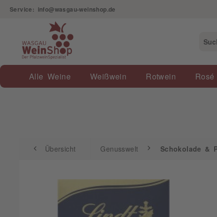
Service: info@wasgau-weinshop.de
Übersicht
Genusswelt
Schokolade & Pralin
Alle Weine
Weißwein
Rotwein
Rosé
Übersicht
Genusswelt
Schokolade & P