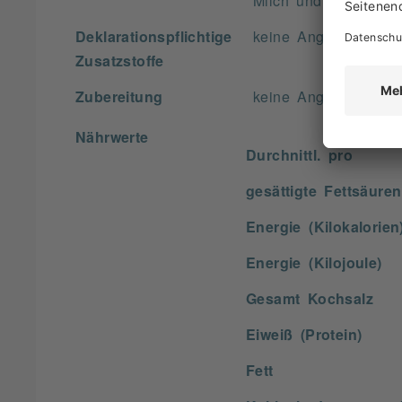
Milch und Milcherze
Deklarationspflichtige
keine Angabe
Zusatzstoffe
Zubereitung
keine Angabe
Nährwerte
Durchnittl. pro
gesättigte Fettsäuren
Energie (Kilokalorien
Energie (Kilojoule)
Gesamt Kochsalz
Eiweiß (Protein)
Fett