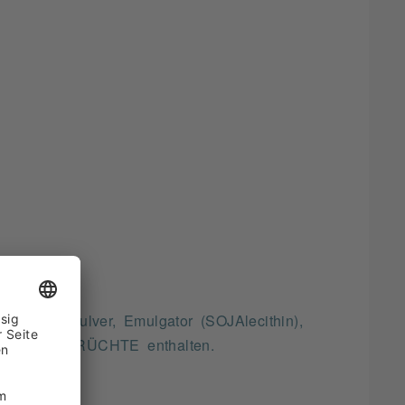
gerMILCHpulver, Emulgator (SOJAlecithin),
SCHALENFRÜCHTE enthalten.
rzeugnisse