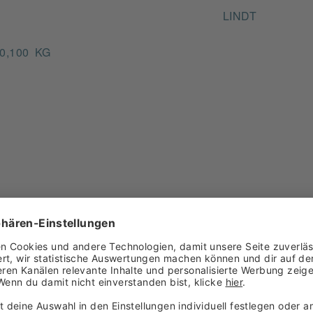
LINDT
 0,100 KG
aobutter, VollMILCHpulver, Kakaomasse, MILCHzucker, Ma
t, Aroma. Kann HASELNÜSSE, MANDELN und andere 
ide und glutenhaltige GetreideerzeugnisseSoja und Sojae