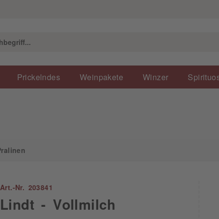
en
Prickelndes
Weinpakete
Winzer
Spirituo
ralinen
Art.-Nr. 203841
Lindt - Vollmilch