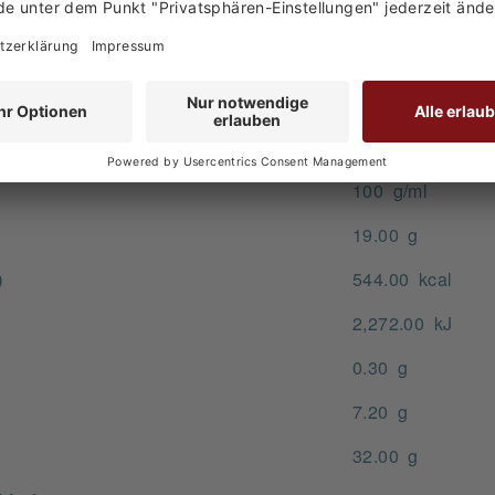
ugnisse
100 g/ml
19.00 g
)
544.00 kcal
2,272.00 kJ
0.30 g
7.20 g
32.00 g