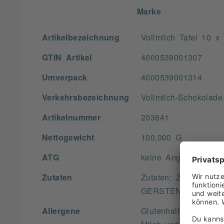
Marke
Artikelbezeichnung
Vollmilch Tafel 10 x
GTIN Artikel
4000539001307
Umverpack
4000539001314
Verkehrsbezeichnung
Vollmilch-Schokolade
Artikelnummer
203841
Nettogewicht
100,000 G
ATG
keine Angabe
Zutaten
Zutaten: Zucker, Kak
GERSTENmalzextrak
Allergene
Glutenhaltiges Getre