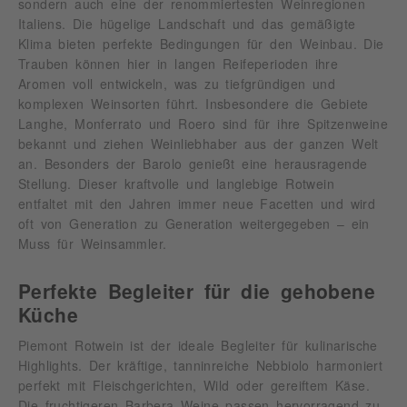
sondern auch eine der renommiertesten Weinregionen
Italiens. Die hügelige Landschaft und das gemäßigte
Klima bieten perfekte Bedingungen für den Weinbau. Die
Trauben können hier in langen Reifeperioden ihre
Aromen voll entwickeln, was zu tiefgründigen und
komplexen Weinsorten führt. Insbesondere die Gebiete
Langhe, Monferrato und Roero sind für ihre Spitzenweine
bekannt und ziehen Weinliebhaber aus der ganzen Welt
an. Besonders der Barolo genießt eine herausragende
Stellung. Dieser kraftvolle und langlebige Rotwein
entfaltet mit den Jahren immer neue Facetten und wird
oft von Generation zu Generation weitergegeben – ein
Muss für Weinsammler.
Perfekte Begleiter für die gehobene
Küche
Piemont Rotwein ist der ideale Begleiter für kulinarische
Highlights. Der kräftige, tanninreiche Nebbiolo harmoniert
perfekt mit Fleischgerichten, Wild oder gereiftem Käse.
Die fruchtigeren Barbera Weine passen hervorragend zu