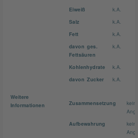
Eiweiß
k.A.
Salz
k.A.
Fett
k.A.
davon ges.
k.A.
Fettsäuren
Kohlenhydrate
k.A.
davon Zucker
k.A.
Weitere
Zusammensetzung
kein
Informationen
Ang
Aufbewahrung
kein
Ang