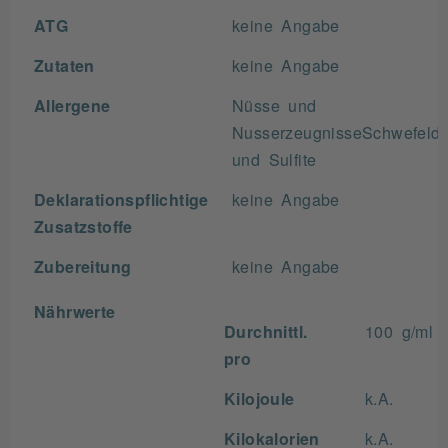
ATG
keine Angabe
Zutaten
keine Angabe
Allergene
Nüsse und
NusserzeugnisseSchwefeldi
und Sulfite
Deklarationspflichtige
keine Angabe
Zusatzstoffe
Zubereitung
keine Angabe
Nährwerte
Durchnittl.
100 g/ml
pro
Kilojoule
k.A.
Kilokalorien
k.A.