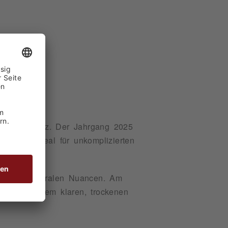
UKT
5
aus der Pfalz. Der Jahrgang 2025
listik – ideal für unkomplizierten
n feinen floralen Nuancen. Am
ure und einem klaren, trockenen