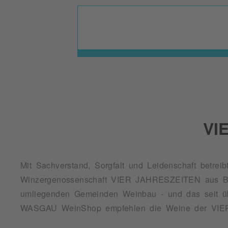
VI
Mit Sachverstand, Sorgfalt und Leidenschaft betreib
sie die Vielfalt dieses geschützten Weinbaugebietes am Pfälze
Winzergenossenschaft VIER JAHRESZEITEN aus B
umliegenden Gemeinden Weinbau - und das seit üb
WASGAU WeinShop empfehlen die Weine der VIE