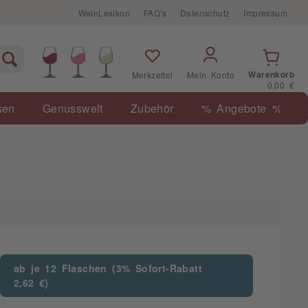
WeinLexikon
FAQ's
Datenschutz
Impressum
Warenkorb
Merkzettel
Mein Konto
0,00 €
sen
Genusswelt
Zubehör
% Angebote %
ab je 12 Flaschen (3% Sofort-Rabatt
2,62 €)