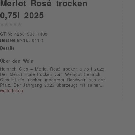
Merlot Rosé trocken
0,75l 2025
GTIN:
4250190811405
Hersteller-Nr.:
011-4
Details
Über den Wein
Heinrich Gies – Merlot Rosé trocken 0,75 l 2025
Der Merlot Rosé trocken vom Weingut Heinrich
Gies ist ein frischer, moderner Roséwein aus der
Pfalz. Der Jahrgang 2025 überzeugt mit seiner...
weiterlesen