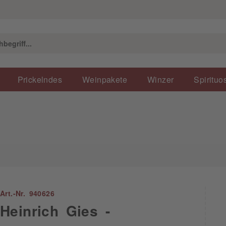
Prickelndes
Weinpakete
Winzer
Spirituo
Art.-Nr. 940626
Heinrich Gies -