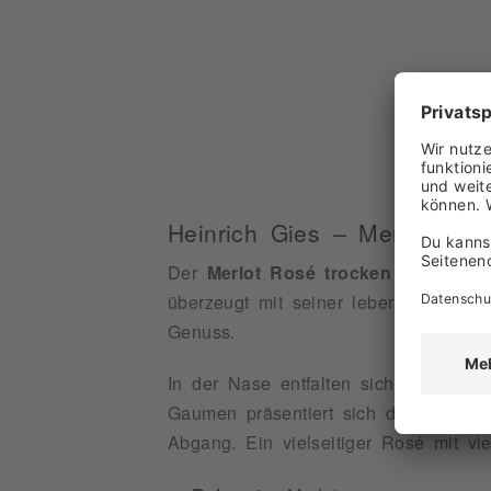
WI
Heinrich Gies – Merlot Ros
Der
Merlot Rosé trocken
vom
Wein
überzeugt mit seiner lebendigen Fruch
Genuss.
In der Nase entfalten sich Aromen v
Gaumen präsentiert sich der Rosé sa
Abgang. Ein vielseitiger Rosé mit vie