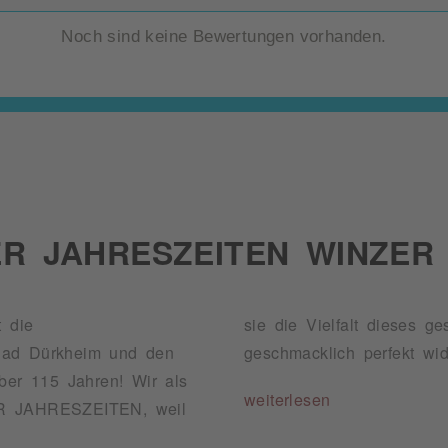
Noch sind keine Bewertungen vorhanden.
ER JAHRESZEITEN WINZER
t die
rwald
ad Dürkheim und den
geschmacklich perfekt wid
er 115 Jahren! Wir als
weiterlesen
R JAHRESZEITEN, weil