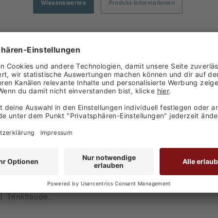
Wissenswertes
Produkt-Informationen
SSENSWERTES ZUM PROD
HEINRICH GIES - MERLOT ROSÉ TROCKEN 0,75L 202
é trocken 0,75 l 2025
gut Heinrich Gies
ist ein frischer, moderner Roséwein 
tigkeit, klaren Struktur und einer angenehm trockenen Sti
on Erdbeeren, Himbeeren und roten Beeren, begleitet vo
ftig, frisch und ausgewogen, mit einer harmonischen Sä
l Trinkfreude.