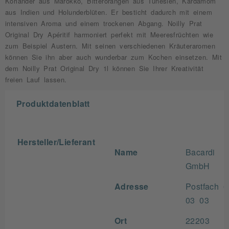
Koriander aus Marokko, Bitterorangen aus Tunesien, Kardamom
aus Indien und Holunderblüten. Er besticht dadurch mit einem
intensiven Aroma und einem trockenen Abgang. Noilly Prat
Original Dry Apéritif harmoniert perfekt mit Meeresfrüchten wie
zum Beispiel Austern. Mit seinen verschiedenen Kräuteraromen
können Sie ihn aber auch wunderbar zum Kochen einsetzen. Mit
dem Noilly Prat Original Dry 1l können Sie Ihrer Kreativität
freien Lauf lassen.
Produktdatenblatt
Hersteller/Lieferant
Name
Bacardi
GmbH
Adresse
Postfach 6
03 03
Ort
22203