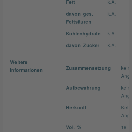
Fett
k.A.
davon ges.
k.A.
Fettsäuren
Kohlenhydrate
k.A.
davon Zucker
k.A.
Weitere
Zusammensetzung
kein
Informationen
Ang
Aufbewahrung
kein
Ang
Herkunft
Kein
Ang
Vol. %
18