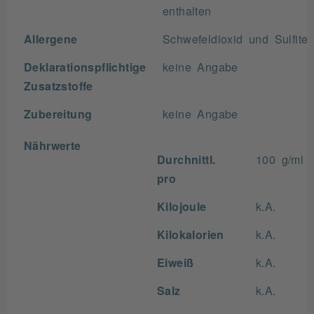
enthalten
Allergene
Schwefeldioxid und Sulfite
Deklarationspflichtige
keine Angabe
Zusatzstoffe
Zubereitung
keine Angabe
Nährwerte
Durchnittl.
100 g/ml
pro
Kilojoule
k.A.
Kilokalorien
k.A.
Eiweiß
k.A.
Salz
k.A.