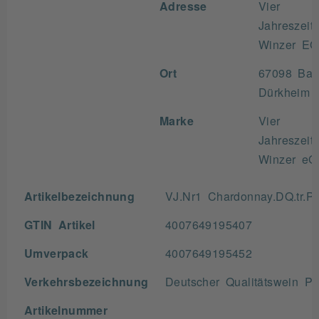
Adresse
Vier
Jahreszeit
Winzer EG
Ort
67098 Ba
Dürkheim
Marke
Vier
Jahreszeit
Winzer eG
Artikelbezeichnung
VJ.Nr1 Chardonnay.DQ.tr.Pf
GTIN Artikel
4007649195407
Umverpack
4007649195452
Verkehrsbezeichnung
Deutscher Qualitätswein Pf
Artikelnummer