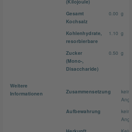
(Kilojoule)
Gesamt
0.00 g
Kochsalz
Kohlenhydrate,
1.10 g
resorbierbare
Zucker
0.50 g
(Mono-,
Disaccharide)
Weitere
Zusammensetzung
kein
Informationen
Ang
Aufbewahrung
kein
Ang
Herkunft
Kein