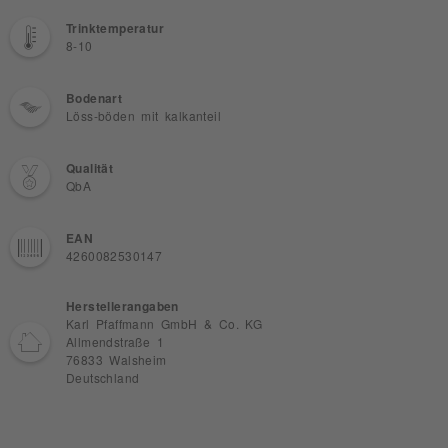
Trinktemperatur
8-10
Bodenart
Löss-böden mit kalkanteil
Qualität
QbA
EAN
4260082530147
Herstellerangaben
Karl Pfaffmann GmbH & Co. KG
Allmendstraße 1
76833 Walsheim
Deutschland