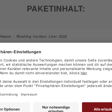
PAKETINHALT:
fmann - Riesling trocken Liter 2025
falz, Deutschland
rockene Riesling in der Literflasche der Einstiegswein fast eine
iebling findet sich auch in Karl Pfaffmanns Basissegment und üb
Zum Produkt