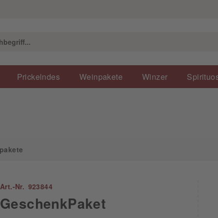
e
Prickelndes
Weinpakete
Winzer
Spirituo
pakete
Art.-Nr. 923844
GeschenkPaket