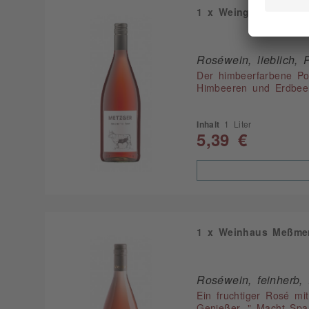
1 x Weingut Metzger 
Roséwein, lieblich, 
Der himbeerfarbene Por
Himbeeren und Erdbeer
Inhalt
1 Liter
5,39 €
1 x Weinhaus Meßmer 
Roséwein, feinherb, 
Ein fruchtiger Rosé mi
Genießer. " Macht Spa