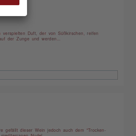
verspielten Duft, der von Süßkirschen, reifen
auf der Zunge und werden...
re gefällt dieser Wein jedoch auch dem "Trocken-
editerranen Nudel-,...