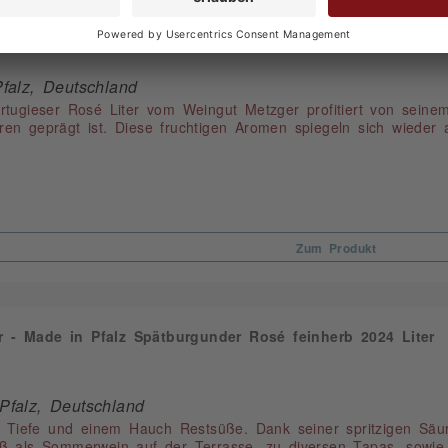
- Hausmarke Rosé Liter 2024
Pfalz, Deutschland
tugieser Rosé Liter vom Weingut Metzger profitiert von seinem 
en geprägt ist. Diese fruchtigen Aromen spiegeln sich wieder 
Zum Produkt
- Made in Pfalz Spätburgunder Rosé feinherb 2024 Liter
Pfalz, Deutschland
t Tiefe und einem Hauch Restsüße. Dank seiner spritzigen Säu
ß als Sommerwein auf der Terrasse, zu diversen Tapas, sowie m