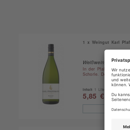
1 x Weingut Karl Pfaf
Weißwein, trocken, P
In der Pfalz ist der t
Schorle. Der Pfälzer L
Inhalt
1 Liter
5,85 €