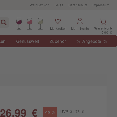
WeinLexikon
FAQ's
Datenschutz
Impressum
Warenkorb
Merkzettel
Mein Konto
0,00 €
sen
Genusswelt
Zubehör
% Angebote %
26,99 €
UVP 31,75 €
-15 %