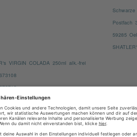
Schwarze
Postfach 
59285 Oe
SHATLER'
's VIRGIN COLADA 250ml alk.-frei
673108
673719
COLADA Ananasfruchtgetränk Fruchtgehalt mind. 80%
 ML
ngabe