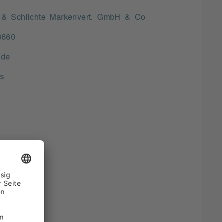
 & Schlichte Markenvert. GmbH & Co
3660
lde
s