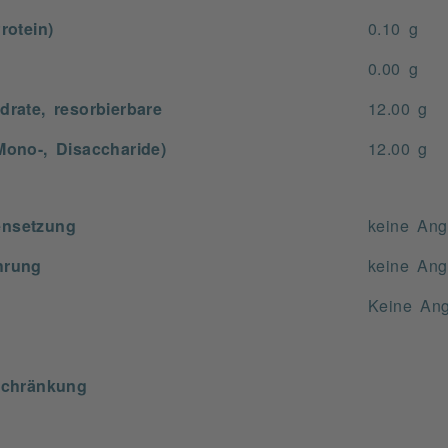
rotein)
0.10 g
0.00 g
drate, resorbierbare
12.00 g
Mono-, Disaccharide)
12.00 g
nsetzung
keine An
hrung
keine An
Keine An
schränkung