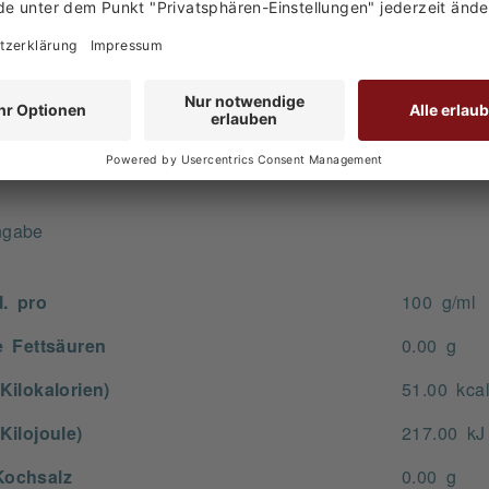
 Wasser, Annanassaft aus Ananassaftkonzentrat, Kokossir
ngabe
ngabe
ngabe
l. pro
100 g/ml
e Fettsäuren
0.00 g
Kilokalorien)
51.00 kca
Kilojoule)
217.00 kJ
ochsalz
0.00 g