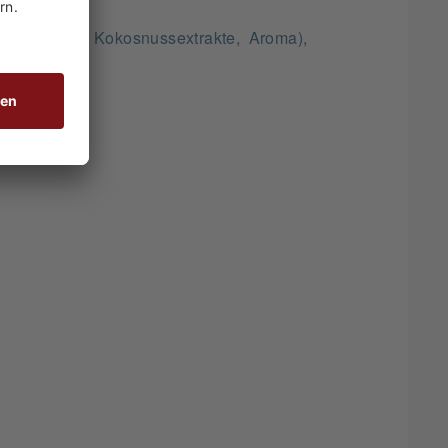
up (Zucker, Kokosnussextrakte, Aroma),
l