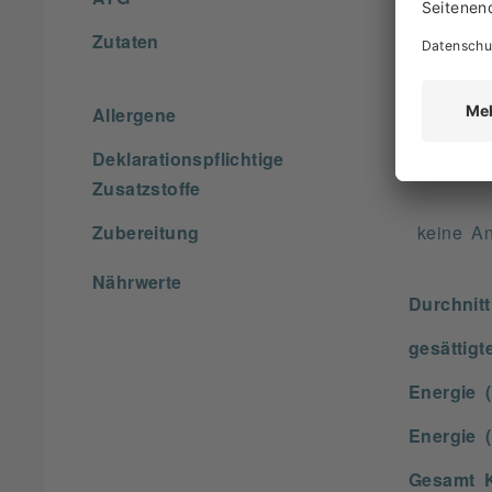
Zutaten
Zutaten:
Aroma.
Allergene
keine A
Deklarationspflichtige
keine A
Zusatzstoffe
Zubereitung
keine A
Nährwerte
Durchnitt
gesättigt
Energie (
Energie (
Gesamt K