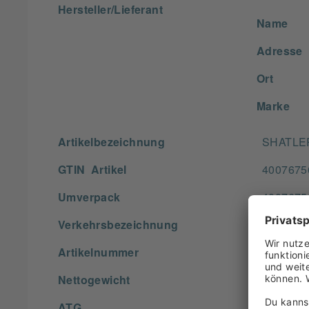
Hersteller/Lieferant
Name
Adresse
Ort
Marke
Artikelbezeichnung
SHATLER
GTIN Artikel
4007675
Umverpack
4007675
Verkehrsbezeichnung
VIRGIN 
Artikelnummer
918065
Nettogewicht
250,000
ATG
keine A