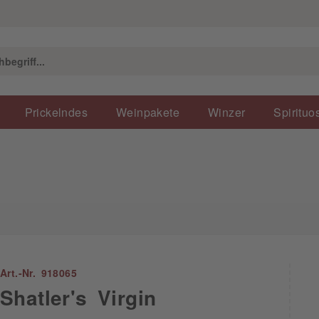
Prickelndes
Weinpakete
Winzer
Spirituo
Art.-Nr. 918065
Shatler's Virgin