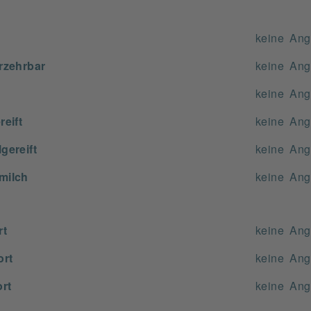
keine An
rzehrbar
keine An
keine An
eift
keine An
gereift
keine An
milch
keine An
rt
keine An
ort
keine An
rt
keine An