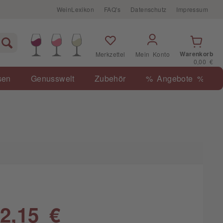
WeinLexikon
FAQ's
Datenschutz
Impressum
Warenkorb
Merkzettel
Mein Konto
0,00 €
sen
Genusswelt
Zubehör
% Angebote %
2,15 €