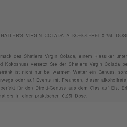
SHATLER'S VIRGIN COLADA ALKOHOLFREI 0,25L DOS
ck des Shatler's Virgin Colada, einem Klassiker unter 
 Kokosnuss versetzt Sie der Shatler's Virgin Colada be
Getränk ist nicht nur bei warmem Wetter ein Genuss, son
wegs oder auf Events mit Freunden, dieser alkoholfreie
d perfekt für den Direkt-Genuss aus dem Glas auf Eis. 
tlers in einer praktischen 0,25l Dose.