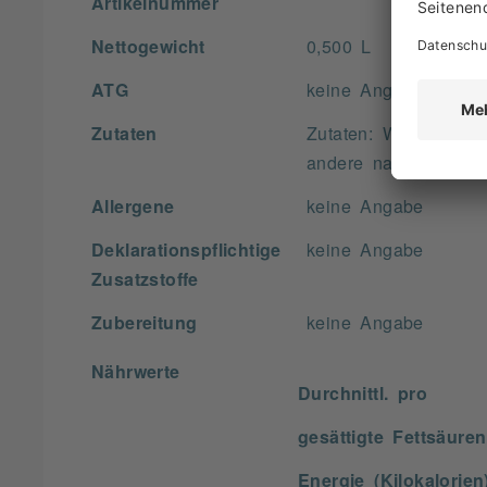
Artikelnummer
Nettogewicht
0,500 L
ATG
keine Angabe
Zutaten
Zutaten: Wasser, Zuc
andere natürliche Ar
Allergene
keine Angabe
Deklarationspflichtige
keine Angabe
Zusatzstoffe
Zubereitung
keine Angabe
Nährwerte
Durchnittl. pro
gesättigte Fettsäuren
Energie (Kilokalorien