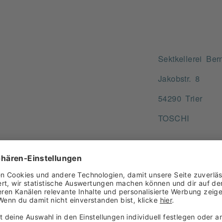
Sektkellerei Be
Jakobstr. 8
54290 Trier
TOSCHI
ro alkoholfreies Zitronen-Getränk 0,5l
nk mit Lemoncello-Geschmack