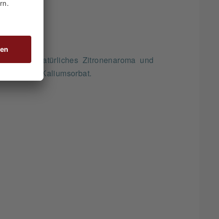
ziengummi, natürliches Zitronenaroma und
ungsstoff: Kaliumsorbat.