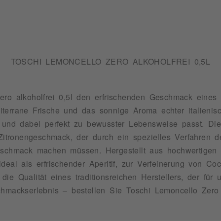
TOSCHI LEMONCELLO ZERO ALKOHOLFREI 0,5L
ero alkoholfrei 0,5l den erfrischenden Geschmack eines
terrane Frische und das sonnige Aroma echter italienisc
 und dabei perfekt zu bewusster Lebensweise passt. Die
Zitronengeschmack, der durch ein spezielles Verfahren de
eschmack machen müssen. Hergestellt aus hochwertigen Z
deal als erfrischender Aperitif, zur Verfeinerung von Co
ie Qualität eines traditionsreichen Herstellers, der für
chmackserlebnis – bestellen Sie Toschi Lemoncello Zero 