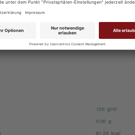
ker, Säuerungsmittel: Zitronensäure, Stabilisatoren: Aka
omen, Zitronenschalenaufguss, Farbstoff: E102, Konservier
100 g/ml
0.00 g
)
81.20 kcal