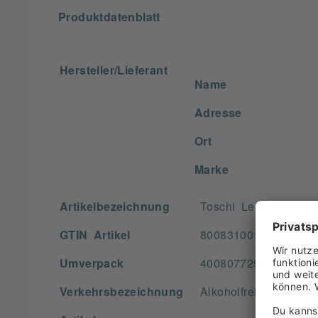
Produktdatenblatt
Hersteller/Lieferant
Name
Adresse
Ort
Marke
Artikelbezeichnung
Toschi Lemoncello Ze
GTIN Artikel
8008310011077
Umverpack
4008077299804
Verkehrsbezeichnung
Alkoholfreies Geträ