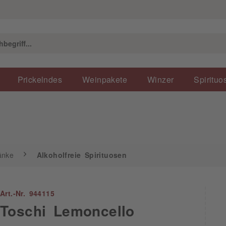
Alkoholfreie Spirituosen
Prickelndes
Weinpakete
Winzer
Spirituo
änke
Alkoholfreie Spirituosen
Art.-Nr. 944115
Toschi Lemoncello