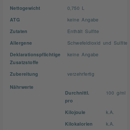
Nettogewicht
0,750 L
ATG
keine Angabe
Zutaten
Enthält Sulfite
Allergene
Schwefeldioxid und Sulfite
Deklarationspflichtige
keine Angabe
Zusatzstoffe
Zubereitung
verzehrfertig
Nährwerte
Durchnittl.
100 g/ml
pro
Kilojoule
k.A.
Kilokalorien
k.A.