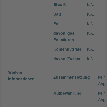
Eiweiß
k.A.
Salz
k.A.
Fett
k.A.
davon ges.
k.A.
Fettsäuren
Kohlenhydrate
k.A.
davon Zucker
k.A.
Weitere
Zusammensetzung
kein
Informationen
Ang
Aufbewahrung
kein
Ang