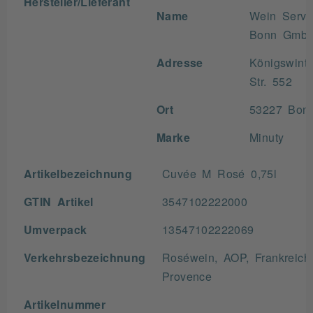
Hersteller/Lieferant
Name
Wein Servi
Bonn Gmb
Adresse
Königswinte
Str. 552
Ort
53227 Bon
Marke
Minuty
Artikelbezeichnung
Cuvée M Rosé 0,75l
GTIN Artikel
3547102222000
Umverpack
13547102222069
Verkehrsbezeichnung
Roséwein, AOP, Frankreich
Provence
Artikelnummer