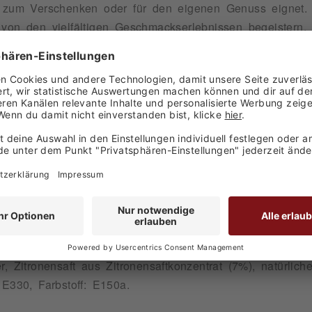
l zum Verschenken oder für den eigenen Genuss eignet.
von den vielfältigen Geschmackserlebnissen begeistern.
 0,7l): Himbeere, Maracuja, Pink Grapefruit, Holunderbl
uktose-Sirup, Fruchtsaft aus Fruchtsaftkonzentraten (30
.
 aus Fruchtsaftkonzentraten (38%) (Maracuja 21%, Zitrone
rbender Extrakt aus Paprika.
tose-Sirup, Wasser, Zucker, Pink Grapefruitsaft aus Pink 
rapefruitaroma mit anderen natürlichen Aromen, Stabilisa
ern beeinträchtigen.
r, Zitronensaft aus Zitronensaftkonzentrat (7%), natürli
 E330, Farbstoff: E150a.