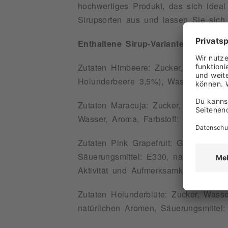
hochwertiges Produkt, das sich idea
Sirupsorten aus und lassen Sie sich 
Enthaltene Sirup-Varianten (jeweils
Zutaten Himbeere: Zucker, Glukose-Fr
Holunderbeere 3,5%), Wasser, Aroma
Zutaten Maracuja: Zucker, Fruchtsaft
Wasser, Aroma, Farbstoff: Carotin, fä
Zutaten Pink Grapefruit: Glukose-Fruk
Säuerungsmittel: E330, natürliches G
Aktivität und Aufmerksamkeit bei Kind
Zutaten Holunderblüte: Zucker, Wasse
natürlichen Aromen, Säuerungsmittel: