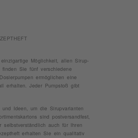
EZEPTHEFT
nzigartige Möglichkeit, allen Sirup-
 finden Sie fünf verschiedene
n Dosierpumpen ermöglichen eine
il erhalten. Jeder Pumpstoß gibt
s und Ideen, um die Sirupvarianten
imentskartons sind postversandfest,
selbstverständlich auch für Ihren
ptheft erhalten Sie ein qualitativ