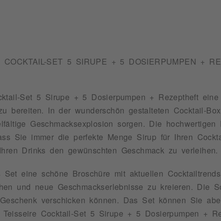
E COCKTAIL-SET 5 SIRUPE + 5 DOSIERPUMPEN + R
tail-Set 5 Sirupe + 5 Dosierpumpen + Rezeptheft eine ei
u bereiten. In der wunderschön gestalteten Cocktail-Box
vielfältige Geschmacksexplosion sorgen. Die hochwertige
ass Sie immer die perfekte Menge Sirup für Ihren Cockta
 Ihren Drinks den gewünschten Geschmack zu verleihen.
as Set eine schöne Broschüre mit aktuellen Cocktailtrend
en und neue Geschmackserlebnisse zu kreieren. Die Sort
Geschenk verschicken können. Das Set können Sie aber 
eisseire Cocktail-Set 5 Sirupe + 5 Dosierpumpen + Reze