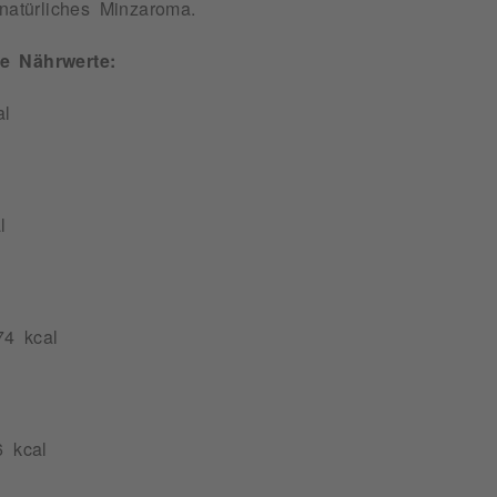
 natürliches Minzaroma.
he Nährwerte:
al
l
74 kcal
6 kcal