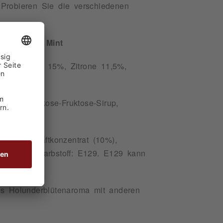
 Probieren Sie die verschiedenen
üte, Mojito Mint
%) (Himbeere 15%, Zitrone 11,5%,
 17%), Glukose-Fruktose-Sirup,
Grapefruitsaftkonzentrat (10%),
tor: E445, Farbstoff: E129. E129 kann
ches Holunderblütenaroma mit anderen