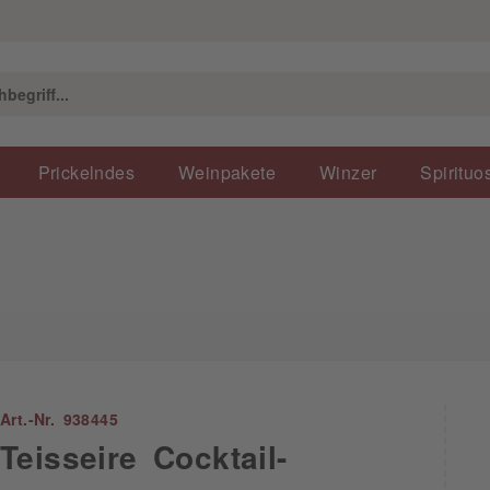
Prickelndes
Weinpakete
Winzer
Spirituo
Art.-Nr. 938445
Teisseire Cocktail-