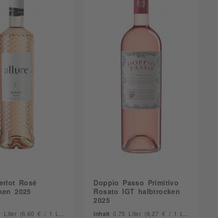
Pfälzer Vesper
en
Tempranillo
Pizza
rn Cape
Verdejo
Rind
Salat
Schwein
Wildgeflügel
erlot Rosé
Doppio Passo Primitivo
cken 2025
Rosato IGT halbtrocken
2025
5 Liter
(6,60 € / 1 Liter)
Inhalt
0.75 Liter
(9,27 € / 1 Liter)