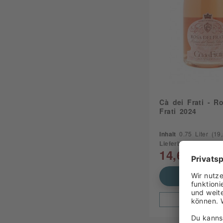
Cà dei Frati - R
Frati 2024
Inhalt
0.75 Liter
(19,5
Lieferbar
14,69 €
In den Waren
Zum Produ