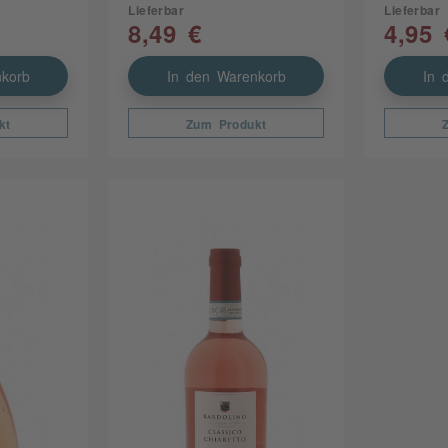
Lieferbar
Lieferbar
Weingut Knipser
8,49 €
4,95 
Weingut Kranz
Weingut Markus Schneider
korb
In den Warenkorb
In 
Weingut Matthias Keth
Weingut Metzger
kt
Zum Produkt
Weingut Pfirmann
Weingut Philipp Kuhn
Weingut Raabe
Weingut Spindler Lindenhof GbR
Weingut Stern
Weingut Weegmüller
Weingut Wildner
Weingut Ökonomierat Herber
Weinhaus am Nil GmbH
Weinhaus Meßmer
Weinhaus Tina Pfaffmann GmbH
Weinkontor Edenkoben EG