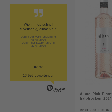
Würzig
12,30
Zitrus
12,50
13,00
13,50
Kundeorienttierte Abwicklung.
Danke
Dieter S., Aschau im Chiemgau
Datum der Veröffentlichung:
06.08.2026
Datum der Kauferfahrung:
27.07.2026
13,926 Bewertungen
Allure Pink Pinot
halbtrocken 2024
Inhalt
0.75 Liter
(5,32