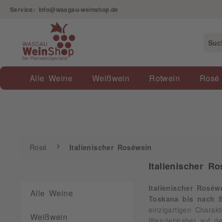
Service: info@wasgau-weinshop.de
Rosé
Italienischer Roséwein
Alle Weine
Weißwein
Rotwein
Rosé
Rosé
Italienischer Roséwein
Italienischer Ro
Italienischer Roséw
Alle Weine
Toskana bis nach S
einzigartigen Charakt
Weißwein
Weinliebhaber auf d