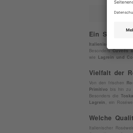
Ein Spiel de
Italienischer Roséw
Besonders
Cuveés a
wie
Lagrein und Co
Vielfalt der 
Von den frischen
Ro
Primitivo
bis hin zu 
Besonders die
Toska
Lagrein
, ein Roséwe
Welche Qualit
Italienischer Roséwein