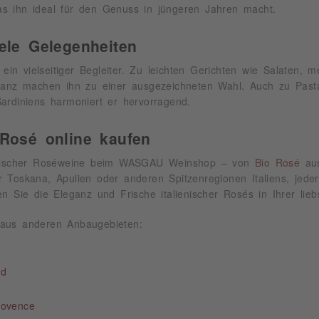
as ihn ideal für den Genuss in jüngeren Jahren macht.
iele Gelegenheiten
t ein vielseitiger Begleiter. Zu leichten Gerichten wie Salaten,
eganz machen ihn zu einer ausgezeichneten Wahl. Auch zu Past
ardiniens harmoniert er hervorragend.
 Rosé online kaufen
ienischer Roséweine beim WASGAU Weinshop – von
Bio Rosé
aus
 Toskana, Apulien oder anderen Spitzenregionen Italiens, jeder
en Sie die Eleganz und Frische italienischer Rosés in Ihrer lieb
aus anderen Anbaugebieten:
nd
rovence