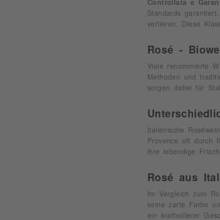
Controllata e Garan
Standards garantiert
verlieren. Diese Klas
Rosé - Biowe
Viele renommierte Wi
Methoden und traditi
sorgen dabei für Sta
Unterschiedl
Italienische Roséwei
Provence oft durch f
ihre lebendige Frisc
Rosé aus Ital
Im Vergleich zum Rot
seine zarte Farbe un
ein kraftvollerer G