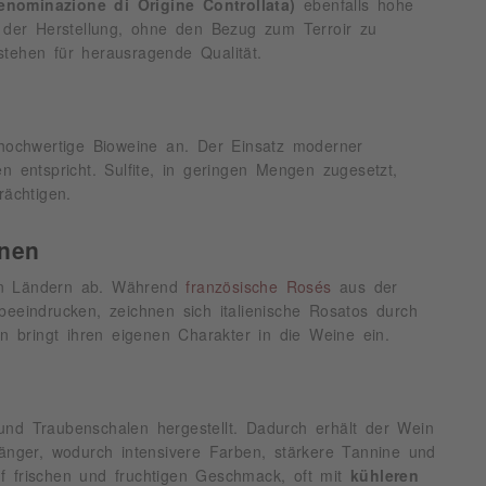
nominazione di Origine Controllata)
ebenfalls hohe
 der Herstellung, ohne den Bezug zum Terroir zu
 stehen für herausragende Qualität.
 hochwertige Bioweine an. Der Einsatz moderner
n entspricht. Sulfite, in geringen Mengen zugesetzt,
rächtigen.
onen
eren Ländern ab. Während
französische Rosés
aus der
eeindrucken, zeichnen sich italienische Rosatos durch
on bringt ihren eigenen Charakter in die Weine ein.
und Traubenschalen hergestellt. Dadurch erhält der Wein
länger, wodurch intensivere Farben, stärkere Tannine und
f frischen und fruchtigen Geschmack, oft mit
kühleren