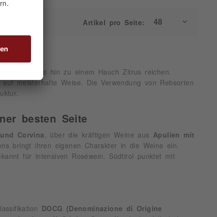
Artikel pro Seite:
ang
rdbeeren bis hin zu einem Hauch Zitrus reichen.
 auf meisterhafte Weise. Die Verwendung von Rebsorten
uktur.
iner besten Seite
 und Corvina
, über die kräftigen Weine aus
Apulien mit
ns bringt ihren eigenen Charakter in die Weine ein.
kannt für intensiven Roséwein. Südtirol punktet mit
assifikation
DOCG (Denominazione di Origine