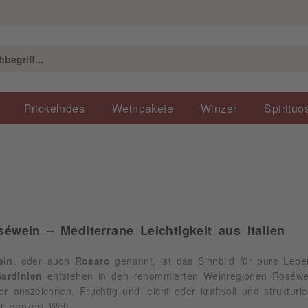
Prickelndes
Weinpakete
Winzer
Spirituo
séwein – Mediterrane Leichtigkeit aus Italien
ein
, oder auch
Rosato
genannt, ist das Sinnbild für pure Lebe
ardinien
entstehen in den renommierten Weinregionen Roséweine
er auszeichnen. Fruchtig und leicht oder kraftvoll und strukturier
er ganzen Welt.