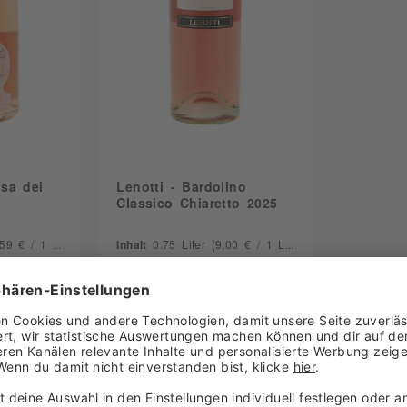
Wilhelm Anselmann KG
Winzerverein Deidesheim eG
Zimmermann-Graeff & Müller
osa dei
Lenotti - Bardolino
Classico Chiaretto 2025
9 € / 1 Liter)
Inhalt
0.75 Liter
(9,00 € / 1 Liter)
Lieferbar
6,75 €
korb
In den Warenkorb
kt
Zum Produkt