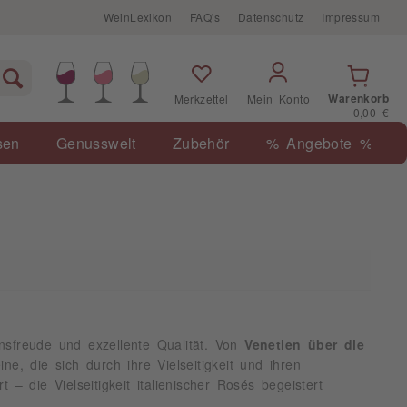
WeinLexikon
FAQ's
Datenschutz
Impressum
Warenkorb
Merkzettel
Mein Konto
0,00 €
sen
Genusswelt
Zubehör
% Angebote %
nsfreude und exzellente Qualität. Von
Venetien über die
, die sich durch ihre Vielseitigkeit und ihren
t – die Vielseitigkeit italienischer Rosés begeistert