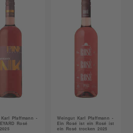
Pasta
essen
Syrah
Pfälzer Vesper
en
Tempranillo
Pizza
rn Cape
Verdejo
Rind
Salat
Schwein
Wildgeflügel
Karl Pfaffmann -
Weingut Karl Pfaffmann -
NEYARD Rosé
Ein Rosé ist ein Rosé ist
 2025
ein Rosé trocken 2025