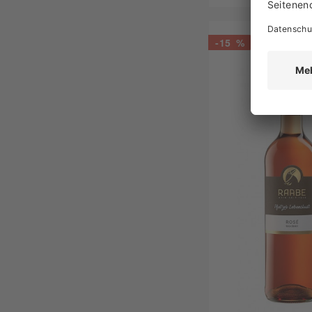
-15 %