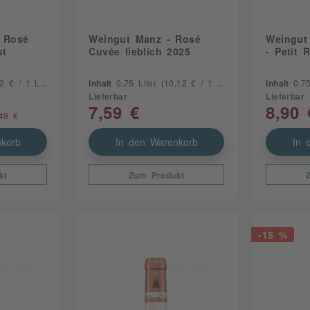
 Rosé
Weingut Manz - Rosé
Weingut 
st
Cuvée lieblich 2025
- Petit 
 € / 1 Liter)
Inhalt
0.75 Liter
(10,12 € / 1 Liter)
Inhalt
0.7
Lieferbar
Lieferbar
7,59 €
8,90 
49 €
korb
In den Warenkorb
In 
kt
Zum Produkt
-15 %