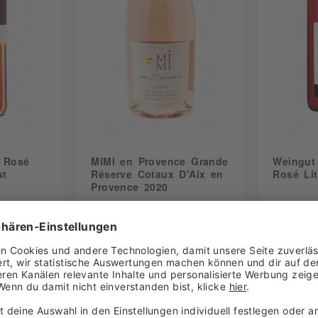
Weinkontor Edenkoben EG
Wilhelm Anselmann KG
Winzerverein Deidesheim eG
Zimmermann-Graeff & Müller
 Rosé
MIMI en Provence Grande
Weingut 
st
Réserve Cotaux D'Aix en
Rosé Lit
Provence 2020
 € / 1 Liter)
Inhalt
0.75 Liter
(16,52 € / 1 Liter)
Inhalt
1 Li
Lieferbar
Lieferbar
12,39 €
4,79 
korb
In den Warenkorb
In 
kt
Zum Produkt