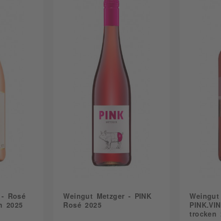
6,80
Rheinh
Peter Mertes KG
7,00
Veneti
Tenuta Ulisse srl
7,10
Weste
Vier Jahreszeiten Winzer eG
8,00
Vignerons de Catalans
12,00
Vignerons du Sommiérois
13,20
Viñedos Y Bodegas Alconde
13,80
VRANKEN-POMMERY
14,20
Weinbiet Manufaktur eG
17,00
Weingut am Nil GmbH
20,00
Weingut Bernhard Koch
23,20
Weingut Bühler KG
24,50
Weingut Christian Heußler GbR
24,60
Weingut Emil Bauer & Söhne
25,40
Weingut Friedrich Becker
Weingut Fritz Walter
 - Rosé
Weingut Metzger - PINK
Weingut 
Weingut Gebrüder Anselmann GmbH
en 2025
Rosé 2025
PINK.VI
Weingut Geheimer Rat Dr. v. Bassermann-Jordan GmbH
trocken