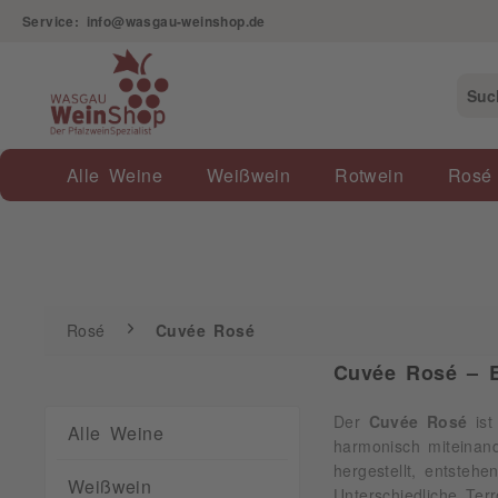
Service: info@wasgau-weinshop.de
Rosé
Cuvée Rosé
Alle Weine
Weißwein
Rotwein
Rosé
Rosé
Cuvée Rosé
Cuvée Rosé – E
Der
Cuvée Rosé
ist
Alle Weine
harmonisch miteinan
hergestellt, entsteh
Weißwein
Unterschiedliche Ter