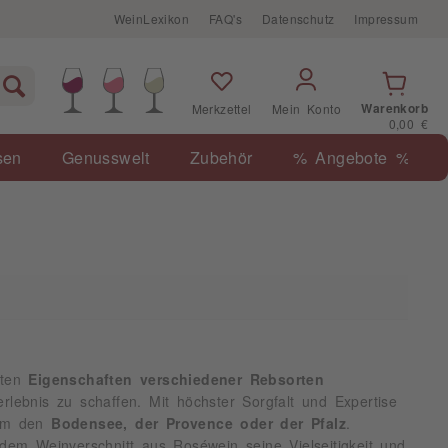
WeinLexikon
FAQ's
Datenschutz
Impressum
Warenkorb
Merkzettel
Mein Konto
0,00 €
sen
Genusswelt
Zubehör
% Angebote %
sten
Eigenschaften verschiedener Rebsorten
ebnis zu schaffen. Mit höchster Sorgfalt und Expertise
um den
Bodensee, der Provence oder der Pfalz
.
dem Weinverschnitt aus Roséwein seine Vielseitigkeit und