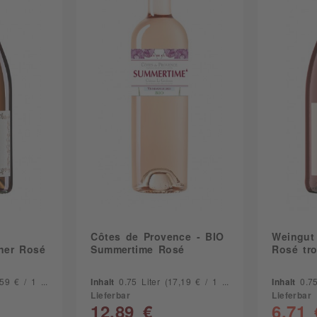
Côtes de Provence - BIO
Weingut 
gner Rosé
Summertime Rosé
Rosé tr
9 € / 1 Liter)
Inhalt
0.75 Liter
(17,19 € / 1 Liter)
Inhalt
0.7
Lieferbar
Lieferbar
12,89 €
6,71 