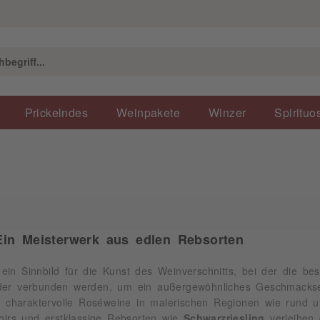
Prickelndes
Weinpakete
Winzer
Spirituo
in Meisterwerk aus edlen Rebsorten
 ein Sinnbild für die Kunst des Weinverschnitts, bei der die be
der verbunden werden, um ein außergewöhnliches Geschmackserl
en charaktervolle Roséweine in malerischen Regionen wie rund 
roirs und erstklassige Rebsorten wie
Schwarzriesling
verleihen 