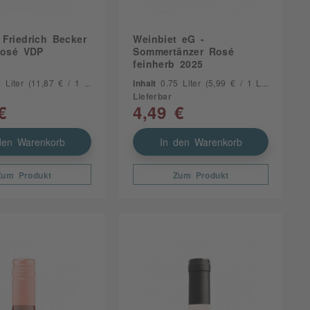
Friedrich Becker
Weinbiet eG -
Rosé VDP
Sommertänzer Rosé
feinherb 2025
5 Liter
(11,87 € / 1 Liter)
Inhalt
0.75 Liter
(5,99 € / 1 Liter)
Lieferbar
€
4,49 €
den Warenkorb
In den Warenkorb
Zum Produkt
Zum Produkt