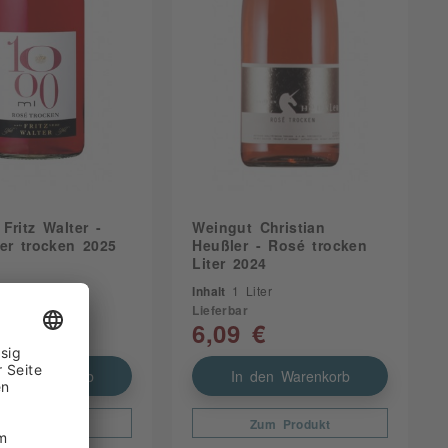
Fritz Walter -
Weingut Christian
er trocken 2025
Heußler - Rosé trocken
Liter 2024
ter
Inhalt
1 Liter
Lieferbar
€
6,09 €
den Warenkorb
In den Warenkorb
Zum Produkt
Zum Produkt