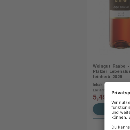
Weingut Raabe -
Pfälzer Lebenslu
feinherb 2025
Inhalt
0.75 Liter
(7,32
Lieferbar
5,49 €
In den Waren
Zum Produ