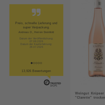
Steinobst
12,05
Würzig
12,30
Zitrus
12,50
13,00
Ich habe meine Bestellung
13,50
superschnell und sicher
verpackt erhalten! Vielen
Dank, ich bestelle sehr...
Uwe F., Bönningstedt
Datum der Veröffentlichung:
07.08.2026
Datum der Kauferfahrung:
28.07.2026
13,926 Bewertungen
Weingut Knipser
"Clarette" trock