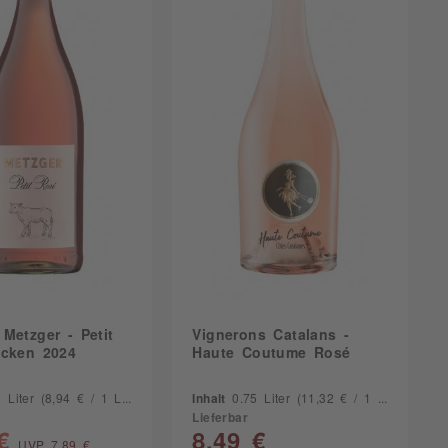
Metzger - Petit
Vignerons Catalans -
ocken 2024
Haute Coutume Rosé
5 Liter
(8,94 € / 1 Liter)
Inhalt
0.75 Liter
(11,32 € / 1 Liter)
Lieferbar
€
8,49 €
UVP 7,89 €