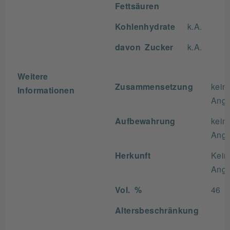
Fettsäuren
Kohlenhydrate
k.A.
davon Zucker
k.A.
Weitere
Zusammensetzung
kein
Informationen
Ang
Aufbewahrung
kein
Ang
Herkunft
Kein
Ang
Vol. %
46
Altersbeschränkung