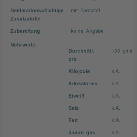
Deklarationspflichtige
mit Farbstoff
Zusatzstoffe
Zubereitung
keine Angabe
Nährwerte
Durchnittl.
100 g/ml
pro
Kilojoule
k.A.
Kilokalorien
k.A.
Eiweiß
k.A.
Salz
k.A.
Fett
k.A.
davon ges.
k.A.