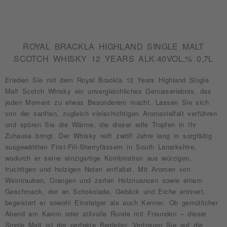
ROYAL BRACKLA HIGHLAND SINGLE MALT
SCOTCH WHISKY 12 YEARS ALK.40VOL.% 0,7L
Erleben Sie mit dem Royal Brackla 12 Years Highland Single
Malt Scotch Whisky ein unvergleichliches Genusserlebnis, das
jeden Moment zu etwas Besonderem macht. Lassen Sie sich
von der sanften, zugleich vielschichtigen Aromavielfalt verführen
und spüren Sie die Wärme, die dieser edle Tropfen in Ihr
Zuhause bringt. Der Whisky reift zwölf Jahre lang in sorgfältig
ausgewählten First-Fill-Sherryfässern in South Lanarkshire,
wodurch er seine einzigartige Kombination aus würzigen,
fruchtigen und holzigen Noten entfaltet. Mit Aromen von
Weintrauben, Orangen und zarten Holznuancen sowie einem
Geschmack, der an Schokolade, Gebäck und Eiche erinnert,
begeistert er sowohl Einsteiger als auch Kenner. Ob gemütlicher
Abend am Kamin oder stilvolle Runde mit Freunden – dieser
Single Malt ist der perfekte Begleiter. Vertrauen Sie auf die