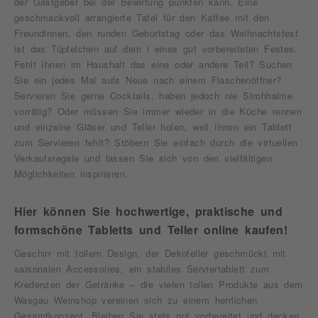
der Gastgeber bei der Bewirtung punkten kann. Eine
geschmackvoll arrangierte Tafel für den Kaffee mit den
Freundinnen, den runden Geburtstag oder das Weihnachtsfest
ist das Tüpfelchen auf dem i eines gut vorbereiteten Festes.
Fehlt Ihnen im Haushalt das eine oder andere Teil? Suchen
Sie ein jedes Mal aufs Neue nach einem Flaschenöffner?
Servieren Sie gerne Cocktails, haben jedoch nie Strohhalme
vorrätig? Oder müssen Sie immer wieder in die Küche rennen
und einzelne Gläser und Teller holen, weil Ihnen ein Tablett
zum Servieren fehlt? Stöbern Sie einfach durch die virtuellen
Verkaufsregale und lassen Sie sich von den vielfältigen
Möglichkeiten inspirieren.
Hier können Sie hochwertige, praktische und
formschöne Tabletts und Teller online kaufen!
Geschirr mit tollem Design, der Dekoteller geschmückt mit
saisonalen Accessoires, ein stabiles Serviertablett zum
Kredenzen der Getränke – die vielen tollen Produkte aus dem
Wasgau Weinshop vereinen sich zu einem herrlichen
Gesamtkonzept. Bleiben Sie stets gut vorbereitet und decken