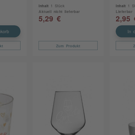
Inhalt
1 Stück
Inhalt
1 S
Aktuell nicht lieferbar
Lieferbar
5,29 €
2,95 
korb
In 
kt
Zum Produkt