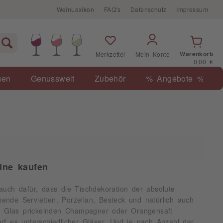
WeinLexikon
FAQ's
Datenschutz
Impressum
Warenkorb
Merkzettel
Mein Konto
0,00 €
sen
Genusswelt
Zubehör
% Angebote %
ine kaufen
 auch dafür, dass die Tischdekoration der absolute
nde Servietten, Porzellan, Besteck und natürlich auch
in Glas prickelnden Champagner oder Orangensaft
f es unterschiedlicher Gläser. Und je nach Anzahl der