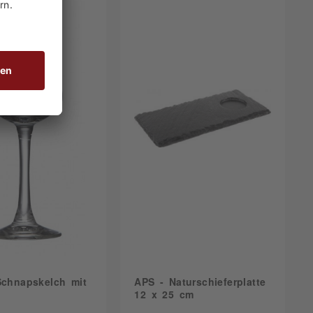
Schnapskelch mit
APS - Naturschieferplatte
12 x 25 cm