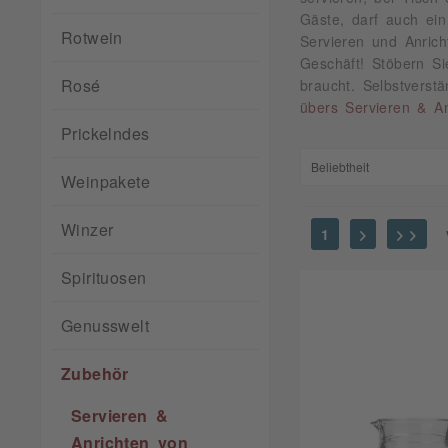
Gäste, darf auch ein
Rotwein
Servieren und Anric
Geschäft! Stöbern Si
Rosé
braucht. Selbstverst
übers Servieren & An
Prickelndes
Weinpakete
Winzer
1
Spirituosen
Genusswelt
Zubehör
Servieren &
Anrichten von