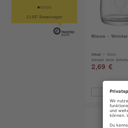
13,937 Bewertungen
Misura - Weinkar
Inhalt
1 Stück
Aktuell nicht lieferb
2,69 €
Zum Produ