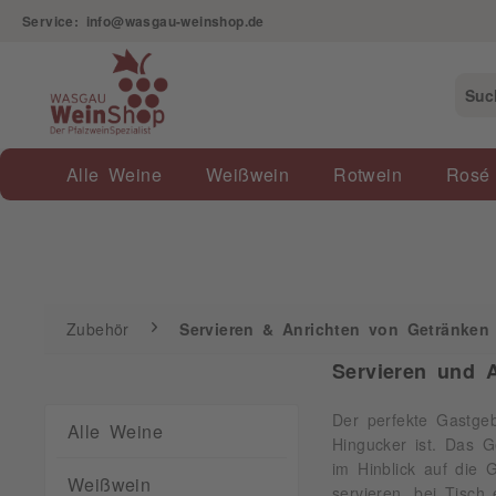
Service: info@wasgau-weinshop.de
Zubehör
Servieren & Anrichten von Getränken
Alle Weine
Weißwein
Rotwein
Rosé
Zubehör
Servieren & Anrichten von Getränken
Servieren und A
Der perfekte Gastgeb
Alle Weine
Hingucker ist. Das 
im Hinblick auf die
Weißwein
servieren, bei Tisch