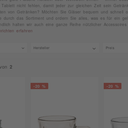
 Tablett nicht fehlen, damit jeder zur gleichen Zeit sein Getr
hten von Getränken? Möchten Sie Gläser bequem und schnell o
e durch das Sortiment und ordern Sie alles, was es für ein ge
ändlich halten wir auch eine ganze Reihe nützlicher Accessoire
richten erfahren
Hersteller
Preis
1.FC Kaiserslautern GmbH
von
2
von
2,
Assheuer + Pott
Bormioli Rocco
Böckling
-20 %
-20 %
Fuchs Gastronomiebedarf GmbH
Gerd van Well
Kesper Anton
Prinz Fein-Brennerei
WASGAU WeinShop WeinPakete
Westmark