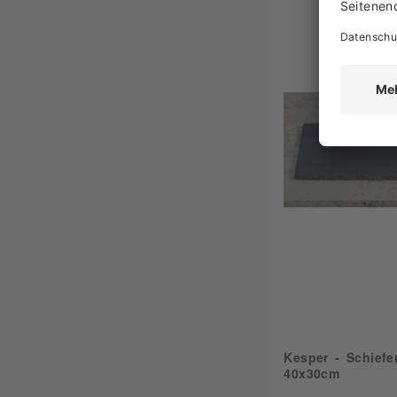
Kesper - Schiefer
40x30cm