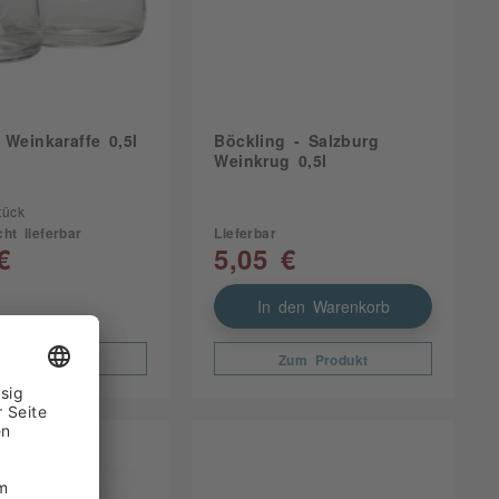
 Weinkaraffe 0,5l
Böckling - Salzburg
Weinkrug 0,5l
tück
cht lieferbar
Lieferbar
€
5,05 €
In den Warenkorb
Zum Produkt
Zum Produkt