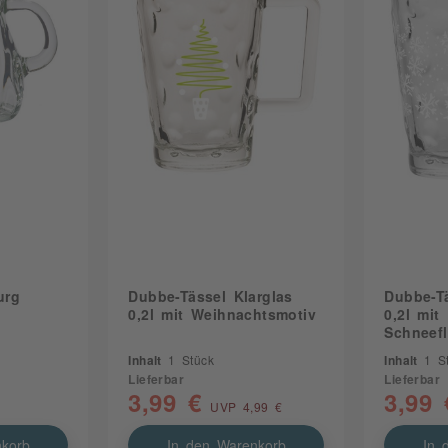
urg
Dubbe-Tässel Klarglas
Dubbe-Tä
0,2l mit Weihnachtsmotiv
0,2l mit
Schneef
Inhalt
1 Stück
Inhalt
1 S
Lieferbar
Lieferbar
3,99 €
3,99 
UVP 4,99 €
korb
In den Warenkorb
In 