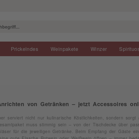
Prickelndes
Weinpakete
Winzer
Spirituo
nrichten von Getränken – jetzt Accessoires onl
er serviert nicht nur kulinarische Köstlichkeiten, sondern sorgt
Gesamtpaket muss stimmig sein – von der Tischdecke über passe
 Gläser für die jeweiligen Getränke. Beim Empfang der Gäste e
 eine gute Flasche Rotwein oder Weißwein öffnen – immer bedar