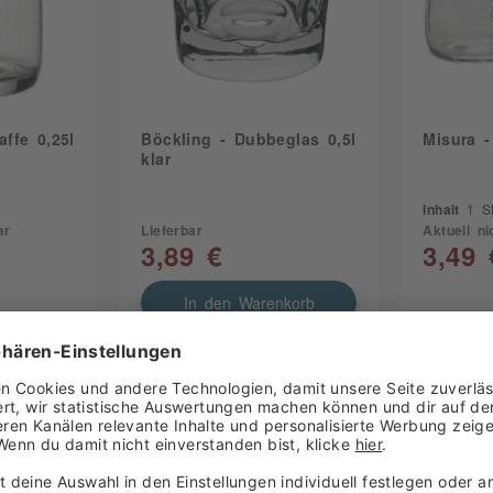
affe 0,25l
Böckling - Dubbeglas 0,5l
Misura -
klar
Inhalt
1 S
ar
Lieferbar
Aktuell ni
3,89 €
3,49 
In den Warenkorb
kt
Zum Produkt