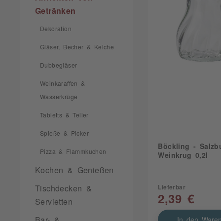
Getränken
Dekoration
Gläser, Becher & Kelche
Dubbegläser
Weinkaraffen &
Wasserkrüge
Tabletts & Teller
Spieße & Picker
Böckling - Salzb
Pizza & Flammkuchen
Weinkrug 0,2l
Kochen & Genießen
Tischdecken &
Lieferbar
2,39 €
Servietten
Bar- &
In den Waren