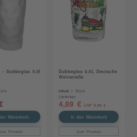
 - Dubbeglas 0,5l
Dubbeglas 0,5L Deutsche
Weinstraße
tück
Inhalt
1 Stück
Lieferbar
€
4,89 €
UVP 6,99 €
den Warenkorb
In den Warenkorb
Zum Produkt
Zum Produkt