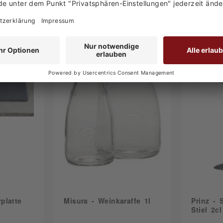
platte
Misura - Weinkaraffe 1l
Prinz - 
Stiel 2cl