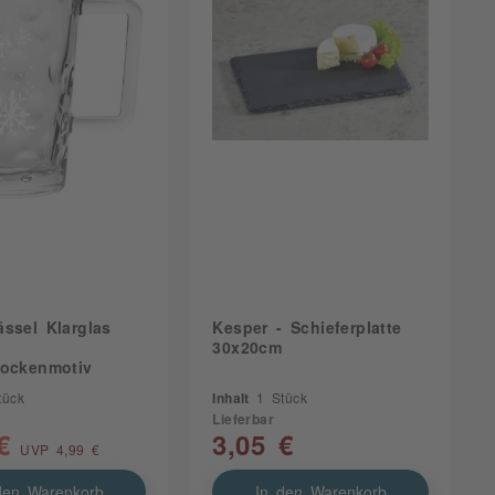
ssel Klarglas
Kesper - Schieferplatte
30x20cm
lockenmotiv
tück
Inhalt
1 Stück
Lieferbar
€
3,05 €
UVP 4,99 €
den Warenkorb
In den Warenkorb