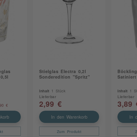
eglas
Stielglas Electra 0,2l
Böckling
0,5l
Sonderedition "Spritz"
Satiniert
Inhalt
1 Stück
Inhalt
1 S
Lieferbar
Lieferbar
2,99 €
3,89 
90 €
korb
In den Warenkorb
In 
kt
Zum Produkt