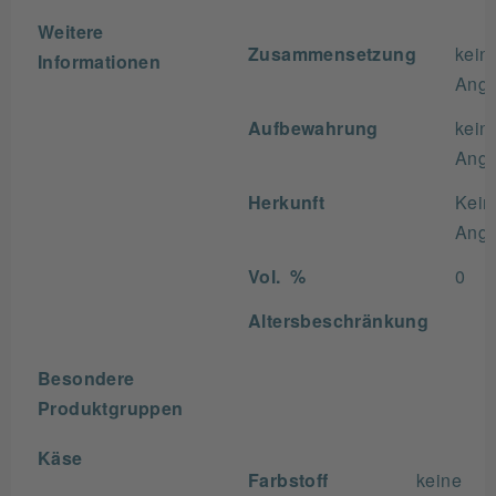
Weitere
Zusammensetzung
kein
Informationen
Ang
Aufbewahrung
kein
Ang
Herkunft
Kein
Ang
Vol. %
0
Altersbeschränkung
Besondere
Produktgruppen
Käse
Farbstoff
keine