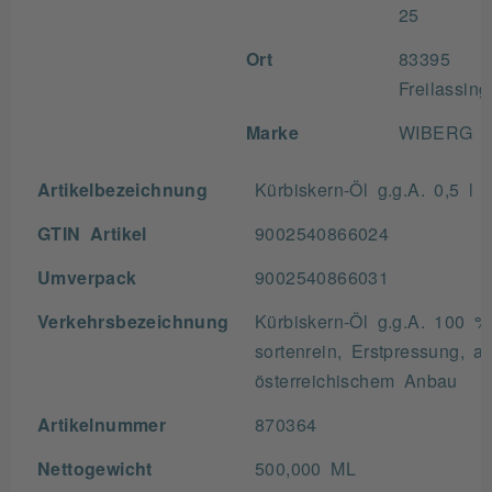
25
Ort
83395
Freilassing
Marke
WIBERG
Artikelbezeichnung
Kürbiskern-Öl g.g.A. 0,5 l
GTIN Artikel
9002540866024
Umverpack
9002540866031
Verkehrsbezeichnung
Kürbiskern-Öl g.g.A. 100 %
sortenrein, Erstpressung, a
österreichischem Anbau
Artikelnummer
870364
Nettogewicht
500,000 ML