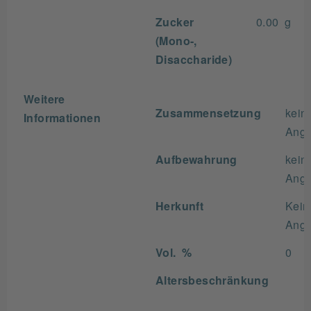
Zucker
0.00 g
(Mono-,
Disaccharide)
Weitere
Zusammensetzung
kein
Informationen
Ang
Aufbewahrung
kein
Ang
Herkunft
Kein
Ang
Vol. %
0
Altersbeschränkung