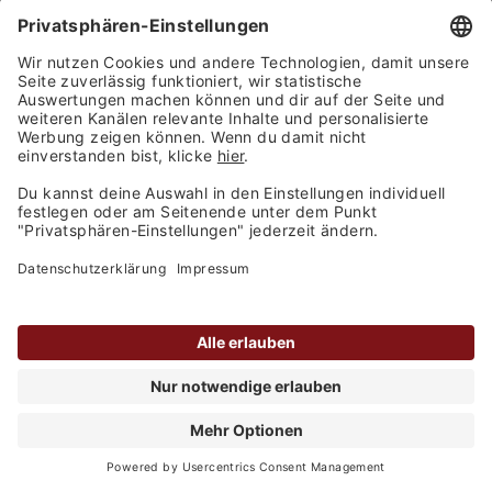
Weingut Spindler Lindenhof - Chardonnay
Forster Stift trocken 2024
Inhalt
0.75 Liter
(7,99 € / 1 Liter)
Lieferbar
5,99 €
In den Warenkorb
Zum Produkt