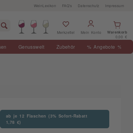
WeinLexikon
FAQ's
Datenschutz
Impressum
Warenkorb
Merkzettel
Mein Konto
0,00 €
sen
Genusswelt
Zubehör
% Angebote %
ab je 12 Flaschen (3% Sofort-Rabatt
1,78 €)