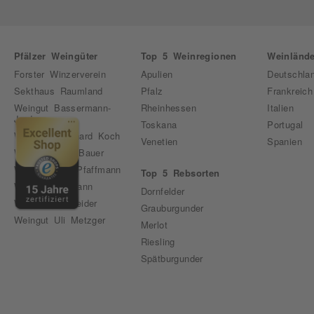
Pfälzer Weingüter
Top 5 Weinregionen
Weinlände
Forster Winzerverein
Apulien
Deutschla
Sekthaus Raumland
Pfalz
Frankreich
Weingut Bassermann-
Rheinhessen
Italien
Jordan
Toskana
Portugal
Weingut Bernhard Koch
Venetien
Spanien
Weingut Emil Bauer
Weingut Karl Pfaffmann
Top 5 Rebsorten
Weingut Pfirmann
Dornfelder
Weingut Schneider
Grauburgunder
Weingut Uli Metzger
Merlot
Riesling
Spätburgunder