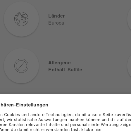
Länder
Europa
Allergene
Enthält Sulfite
Herstellerangaben
Zimmermann-Graeff &
Müller
Barlstr. 35
56856 Zell/Mosel