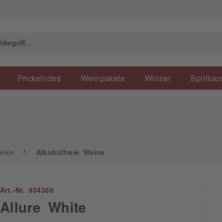
Alkoholfreie Weine
Prickelndes
Weinpakete
Winzer
Spirituo
änke
Alkoholfreie Weine
Art.-Nr. 934360
Allure White