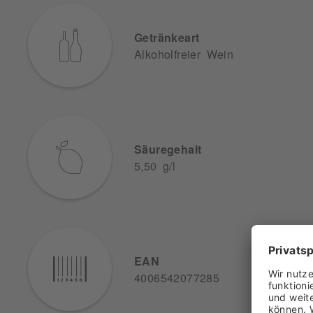
Getränkeart
Alkoholfreier Wein
Säuregehalt
5,50 g/l
EAN
4006542077285