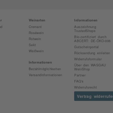
r
Weinarten
Informationen
nd
Cremant
Auszeichnung
TrustedShops
Roséwein
Bio-zertifiziert durch
Rotwein
ABCERT: DE-ÖKO-006
Sekt
Gutscheinportal
Weißwein
Rücksendung einleiten
Widerrufsformular
Informationen
Über den WASGAU
Bezahlmöglichkeiten
WeinShop
Versandinformationen
Partner
FAQ's
Widerrufsrecht
Vertrag widerruf