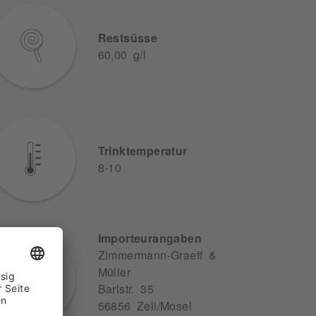
Restsüsse
60,00 g/l
Trinktemperatur
8-10
Importeurangaben
Zimmermann-Graeff &
Müller
Barlstr. 35
56856 Zell/Mosel