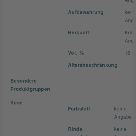
Aufbewahrung
kein
Ang
Herkunft
Kein
Ang
Vol. %
18
Altersbeschränkung
Besondere
Produktgruppen
Käse
Farbstoff
keine
Angabe
Rinde
keine