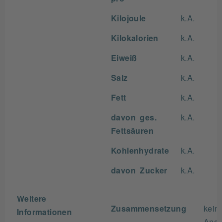
Kilojoule
k.A.
Kilokalorien
k.A.
Eiweiß
k.A.
Salz
k.A.
Fett
k.A.
davon ges.
k.A.
Fettsäuren
Kohlenhydrate
k.A.
davon Zucker
k.A.
Weitere
Zusammensetzung
kein
Informationen
Ang