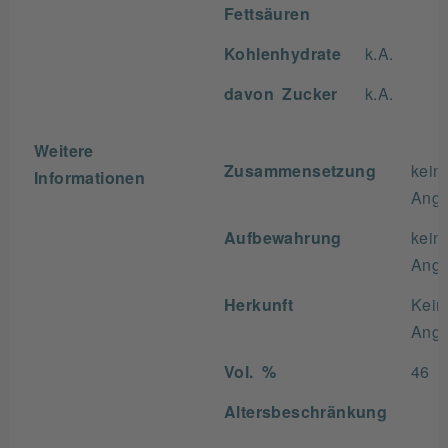
Fettsäuren
Kohlenhydrate
k.A.
davon Zucker
k.A.
Weitere
Zusammensetzung
kein
Informationen
Ang
Aufbewahrung
kein
Ang
Herkunft
Kein
Ang
Vol. %
46
Altersbeschränkung