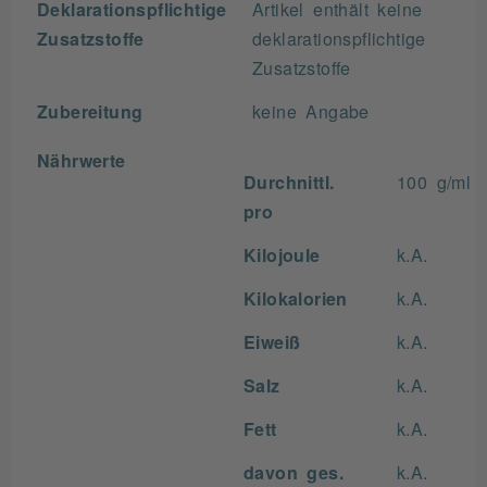
Deklarationspflichtige
Artikel enthält keine
Zusatzstoffe
deklarationspflichtige
Zusatzstoffe
Zubereitung
keine Angabe
Nährwerte
Durchnittl.
100 g/ml
pro
Kilojoule
k.A.
Kilokalorien
k.A.
Eiweiß
k.A.
Salz
k.A.
Fett
k.A.
davon ges.
k.A.