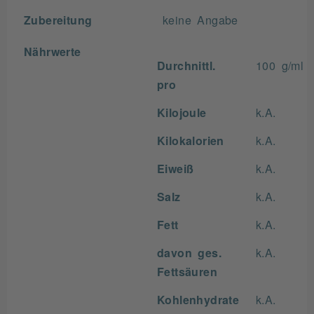
Zubereitung
keine Angabe
Nährwerte
Durchnittl.
100 g/ml
pro
Kilojoule
k.A.
Kilokalorien
k.A.
Eiweiß
k.A.
Salz
k.A.
Fett
k.A.
davon ges.
k.A.
Fettsäuren
Kohlenhydrate
k.A.