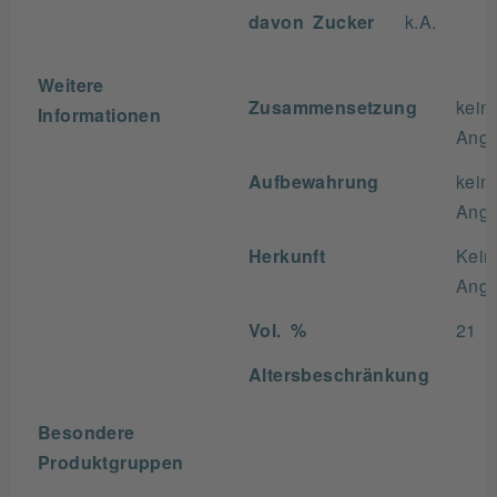
davon Zucker
k.A.
Weitere
Zusammensetzung
kein
Informationen
Ang
Aufbewahrung
kein
Ang
Herkunft
Kein
Ang
Vol. %
21
Altersbeschränkung
Besondere
Produktgruppen