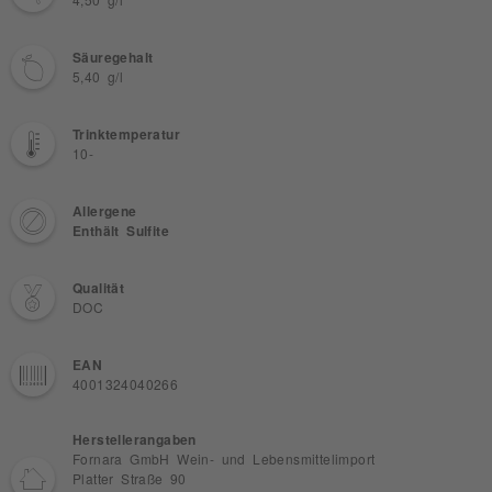
4,50 g/l
Säuregehalt
5,40 g/l
Trinktemperatur
10-
Allergene
Enthält Sulfite
Qualität
DOC
EAN
4001324040266
Herstellerangaben
Fornara GmbH Wein- und Lebensmittelimport
Platter Straße 90