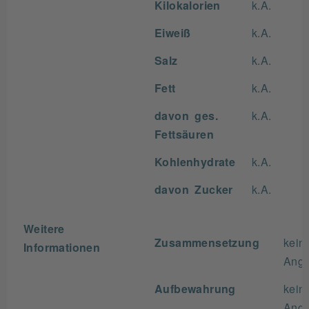
Kilokalorien
k.A.
Eiweiß
k.A.
Salz
k.A.
Fett
k.A.
davon ges.
k.A.
Fettsäuren
Kohlenhydrate
k.A.
davon Zucker
k.A.
Weitere
Zusammensetzung
kein
Informationen
Ang
Aufbewahrung
kein
Ang