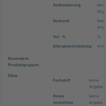
Aufbewahrung
kein
Ang
Herkunft
Kein
Ang
Vol. %
31
Altersbeschränkung
A18
Besondere
Produktgruppen
Käse
Farbstoff
keine
Angabe
Rinde
keine
verzehrbar
Angabe