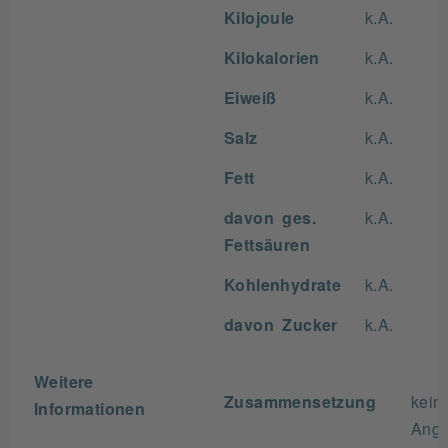
Kilojoule
k.A.
Kilokalorien
k.A.
Eiweiß
k.A.
Salz
k.A.
Fett
k.A.
davon ges.
k.A.
Fettsäuren
Kohlenhydrate
k.A.
davon Zucker
k.A.
Weitere
Zusammensetzung
kein
Informationen
Ang