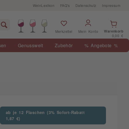
WeinLexikon
FAQ's
Datenschutz
Impressum
Warenkorb
Merkzettel
Mein Konto
0,00 €
sen
Genusswelt
Zubehör
% Angebote %
ab je 12 Flaschen (3% Sofort-Rabatt
1,87 €)