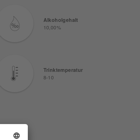
Alkoholgehalt
10,00%
Trinktemperatur
8-10