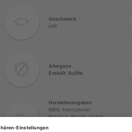
Geschmack
süß
Allergene
Enthält Sulfite
Herstellerangaben
MBG International
Premium Brands GmbH
Oberes Feld 13
33106 Paderborn