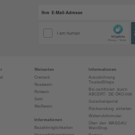
r
Weinarten
Informationen
nd
Cremant
Auszeichnung
TrustedShops
Roséwein
Bio-zertifiziert durch
Rotwein
ABCERT: DE-ÖKO-006
Sekt
Gutscheinportal
Weißwein
Rücksendung einleiten
Widerrufsformular
Informationen
Über den WASGAU
Bezahlmöglichkeiten
WeinShop
Versandinformationen
Partner