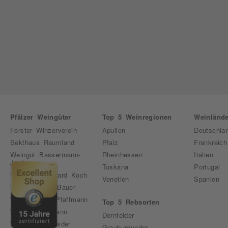
Pfälzer Weingüter
Top 5 Weinregionen
Weinlände
Forster Winzerverein
Apulien
Deutschla
Sekthaus Raumland
Pfalz
Frankreich
Weingut Bassermann-
Rheinhessen
Italien
Jordan
Toskana
Portugal
Weingut Bernhard Koch
Venetien
Spanien
Weingut Emil Bauer
Weingut Karl Pfaffmann
Top 5 Rebsorten
Weingut Pfirmann
Dornfelder
Weingut Schneider
Grauburgunder