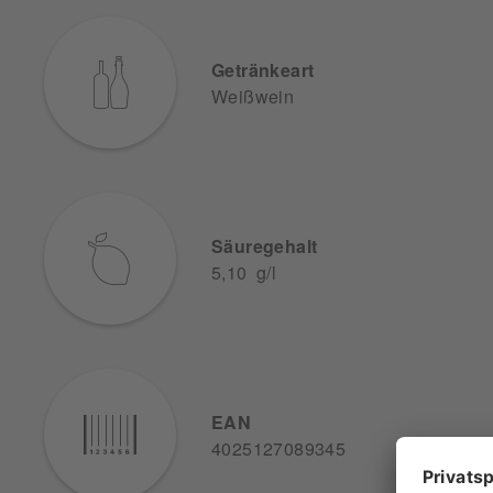
Getränkeart
Weißwein
Säuregehalt
5,10 g/l
EAN
4025127089345