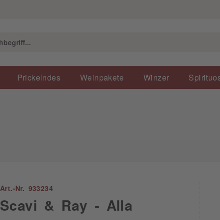
Prickelndes
Weinpakete
Winzer
Spirituo
Art.-Nr. 933234
Scavi & Ray - Alla