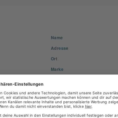
Name
Adresse
Ort
Marke
Pimentón Dulce Ahumado Inh.: 
8416200157017
8416200157024
Geräuchertes Paprikapulver mil