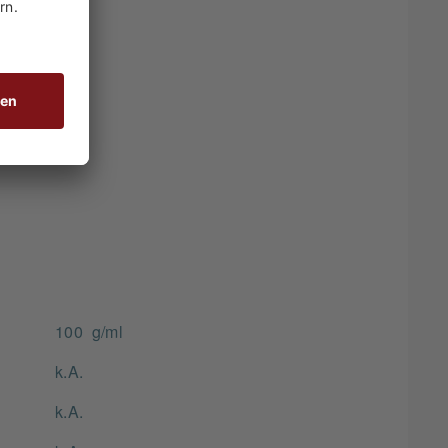
rt mild
100 g/ml
k.A.
k.A.