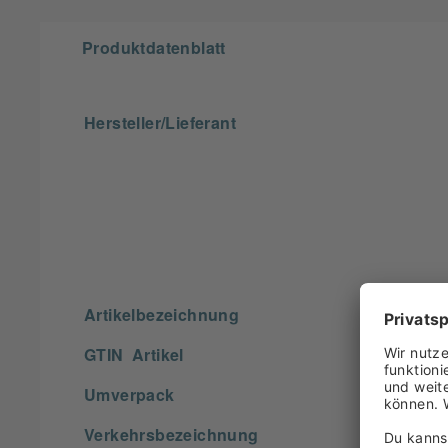
Produktdatenblatt
Hersteller/Lieferant
Artikelbezeichnung
GTIN Artikel
Umverpack
Verkehrsbezeichnung