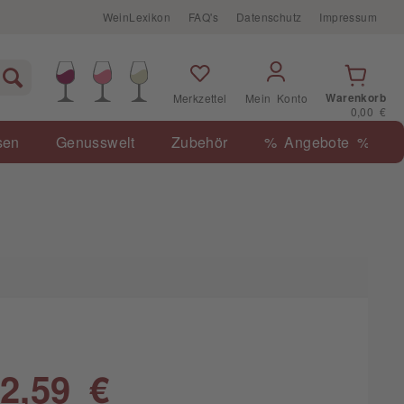
WeinLexikon
FAQ's
Datenschutz
Impressum
Warenkorb
Merkzettel
Mein Konto
0,00 €
sen
Genusswelt
Zubehör
% Angebote %
2,59 €