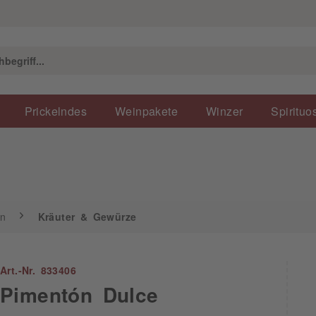
Kräuter & Gewürze
Prickelndes
Weinpakete
Winzer
Spirituo
en
Kräuter & Gewürze
Art.-Nr. 833406
Pimentón Dulce