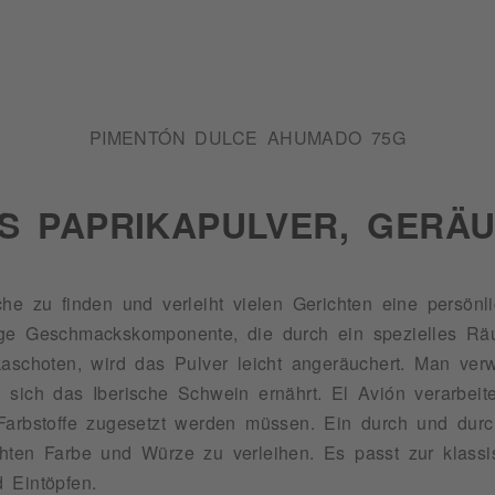
PIMENTÓN DULCE AHUMADO 75G
S PAPRIKAPULVER, GERÄU
he zu finden und verleiht vielen Gerichten eine persönl
uchige Geschmackskomponente, die durch ein spezielles R
kaschoten, wird das Pulver leicht angeräuchert. Man ver
sich das Iberische Schwein ernährt. El Avión verarbeite
Farbstoffe zugesetzt werden müssen. Ein durch und durch
hten Farbe und Würze zu verleihen. Es passt zur klass
 Eintöpfen.