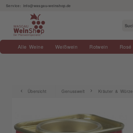
Service: info@wasgau-weinshop.de
Übersicht
Genusswelt
Kräuter & Würzen
Alle Weine
Weißwein
Rotwein
Rosé
Übersicht
Genusswelt
Kräuter & Würz