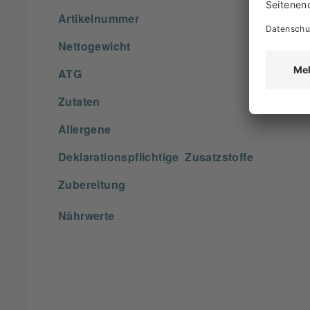
Artikelnummer
Nettogewicht
ATG
Zutaten
Allergene
Deklarationspflichtige Zusatzstoffe
Zubereitung
Nährwerte