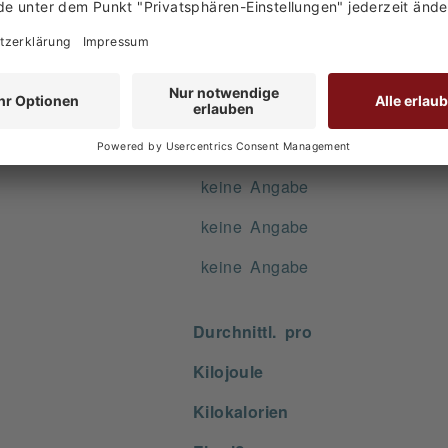
75,000 G
keine Angabe
Zutaten: Paprikapulver geräuche
keine Angabe
keine Angabe
keine Angabe
Durchnittl. pro
Kilojoule
Kilokalorien