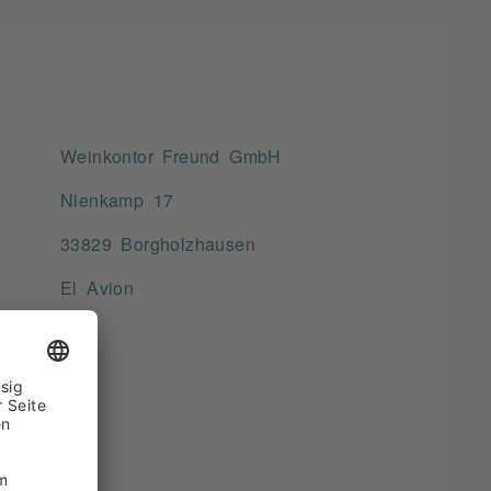
Weinkontor Freund GmbH
Nienkamp 17
33829 Borgholzhausen
El Avion
75 gr.
d