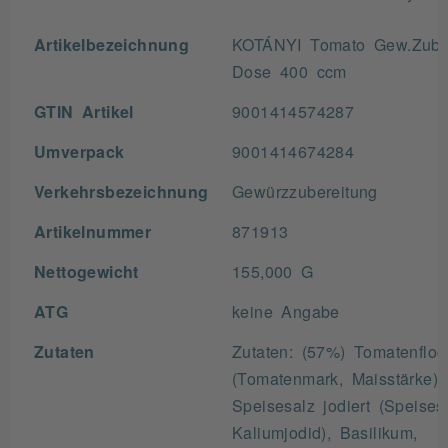
Artikelbezeichnung
KOTÁNYI Tomato Gew.Zub.
Dose 400 ccm
GTIN Artikel
9001414574287
Umverpack
9001414674284
Verkehrsbezeichnung
Gewürzzubereitung
Artikelnummer
871913
Nettogewicht
155,000 G
ATG
keine Angabe
Zutaten
Zutaten: (57%) Tomatenfloc
(Tomatenmark, Maisstärke),
Speisesalz jodiert (Speises
Kaliumjodid), Basilikum,