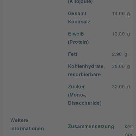
(Kilojoule)
Gesamt
14.00 g
Kochsalz
Eiweiß
13.00 g
(Protein)
Fett
2.90 g
Kohlenhydrate,
38.00 g
resorbierbare
Zucker
32.00 g
(Mono-,
Disaccharide)
Weitere
Zusammensetzung
kein
Informationen
Ang