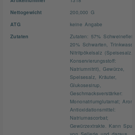
Artikelnummer
1318
Nettogewicht
200,000 G
ATG
keine Angabe
Zutaten
Zutaten: 57% Schweinefleis
20% Schwarten, Trinkwasse
Nitritpökelsalz (Speisesalz,
Konservierungsstoff:
Natriumnitrit), Gewürze,
Speisesalz, Kräuter,
Glukosesirup,
Geschmacksverstärker:
Mononatriumglutamat; Arom
Antioxidationsmittel:
Natriumascorbat;
Gewürzextrakte. Kann Spur
von Sellerie und daraus