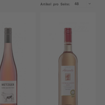
Geflügel
Pinot Noir
Artikel pro Seite:
Grillen
Portugieser
Kalb
a
Primitivo
Käse
Spätburgunder
Meeresfrüchte
ce
St. Laurent
Pasta
essen
Syrah
Pfälzer Vesper
en
Tempranillo
Pizza
rn Cape
Verdejo
Rind
Salat
Schwein
Wildgeflügel