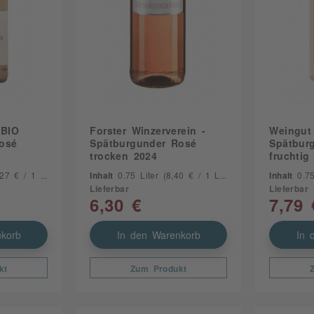
 BIO
Forster Winzerverein -
Weingut 
osé
Spätburgunder Rosé
Spätbur
trocken 2024
fruchtig
7 € / 1 Liter)
Inhalt
0.75 Liter
(8,40 € / 1 Liter)
Inhalt
0.7
Lieferbar
Lieferbar
6,30 €
7,79 
korb
In den Warenkorb
In 
kt
Zum Produkt