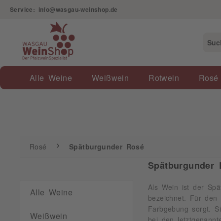
Service: info@wasgau-weinshop.de
Rosé
Spätburgunder Rosé
Alle Weine
Weißwein
Rotwein
Rosé
Rosé
Spätburgunder Rosé
Spätburgunder 
Als Wein ist der Spä
Alle Weine
bezeichnet. Für den
Farbgebung sorgt. 
Weißwein
bei den letztgenannt