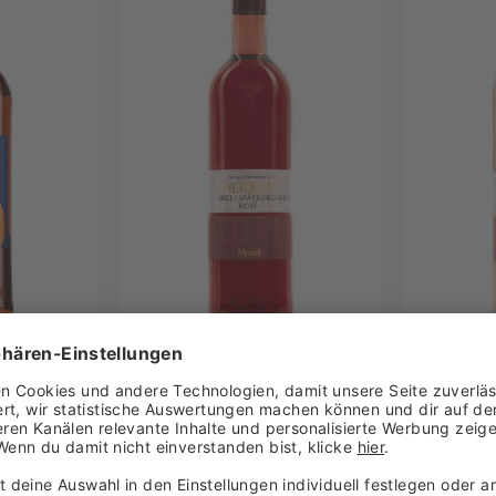
Weingut Wildner
Weingut Ökonomierat Herber
Weinhaus am Nil GmbH
Weinhaus Meßmer
Weinhaus Tina Pfaffmann GmbH
Weinkontor Edenkoben EG
Wilhelm Anselmann KG
Winzerverein Deidesheim eG
Zimmermann-Graeff & Müller
- Saignée
Weingut Ökonomierat
Weingut
n 2025
Herber - Spätburgunder
Herber 
Rosé trocken 2024
Weißherb
9 € / 1 Liter)
Inhalt
0.75 Liter
(10,27 € / 1 Liter)
Inhalt
0.7
Lieferbar
Lieferbar