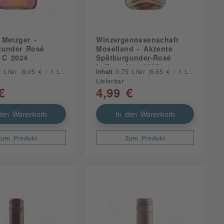
 Metzger -
Winzergenossenschaft
gunder Rosé
Moselland - Akzente
 C 2024
Spätburgunder-Rosé
halbtrocken 2025
5 Liter
(9,05 € / 1 Liter)
Inhalt
0.75 Liter
(6,65 € / 1 Liter)
Lieferbar
€
4,99 €
den Warenkorb
In den Warenkorb
Zum Produkt
Zum Produkt