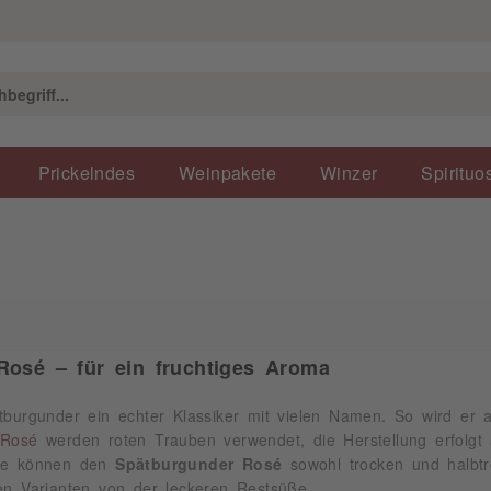
Prickelndes
Weinpakete
Winzer
Spirituo
Rosé – für ein fruchtiges Aroma
tburgunder ein echter Klassiker mit vielen Namen. So wird er 
Rosé
werden roten Trauben verwendet, die Herstellung erfolg
Sie können den
Spätburgunder Rosé
sowohl trocken und halbtro
en Varianten von der leckeren Restsüße.