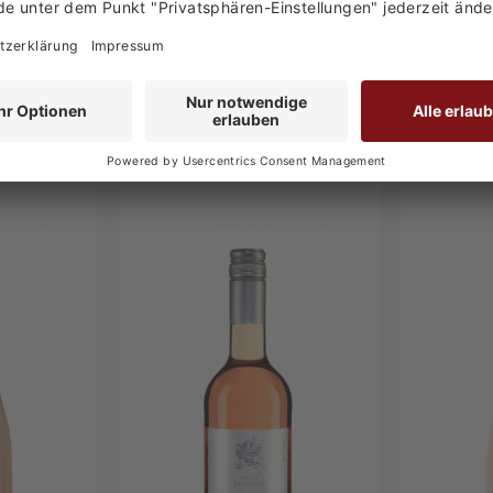
7,70 €
7,70 
korb
In den Warenkorb
In 
kt
Zum Produkt