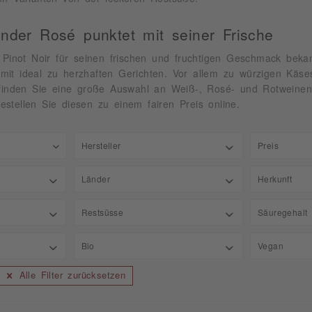
nder Rosé punktet mit seiner Frische
r Pinot Noir für seinen frischen und fruchtigen Geschmack be
it ideal zu herzhaften Gerichten. Vor allem zu würzigen Käses
inden Sie eine große Auswahl an Weiß-, Rosé- und Rotweinen 
stellen Sie diesen zu einem fairen Preis online.
Hersteller
Preis
Azienda Agricola Cà dei Frati
Länder
Herkunft
von
3,
Bodegas Agronavarra
Deutschland
Abruzz
Restsüsse
Säuregehalt
Bodegas Fontana
Frankreich
Apulie
Cantine Lenotti S.R.L
0,40
Bio
Vegan
Italien
Italien
Casa Vinicola Botter Carlo & C. SpA
von
3,
1,20
Spanien
Kastili
Château d'Esclans
Alle Filter zurücksetzen
Bio
Vegan
1,21
Südafrika
Langue
Domaine les Grès
1,30
Lombar
Emil Wissing GmbH