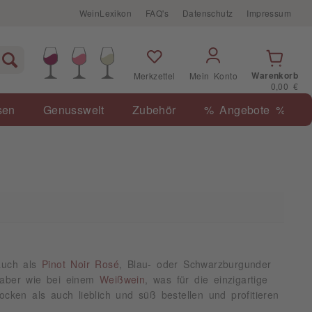
WeinLexikon
FAQ's
Datenschutz
Impressum
Warenkorb
Merkzettel
Mein Konto
0,00 €
sen
Genusswelt
Zubehör
% Angebote %
auch als
Pinot Noir Rosé
, Blau- oder Schwarzburgunder
t aber wie bei einem
Weißwein
, was für die einzigartige
cken als auch lieblich und süß bestellen und profitieren