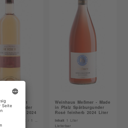
 Ökonomierat
Weinhaus Meßmer - Made
- Spätburgunder
in Pfalz Spätburgunder
st feinherb 2024
Rosé feinherb 2024 Liter
5 Liter
(10,27 € / 1 Liter)
Inhalt
1 Liter
Lieferbar