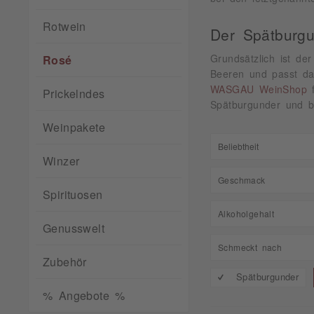
Rotwein
Der Spätburgu
Grundsätzlich ist de
Rosé
Beeren und passt dam
WASGAU WeinShop
f
Prickelndes
Spätburgunder und be
Weinpakete
Winzer
Geschmack
Spirituosen
feinherb
Alkoholgehalt
Genusswelt
fruchtig
8,50
Schmeckt nach
halbtrocken
Zubehör
10,00
lieblich
Spätburgunder
Apfel
10,50
mild
% Angebote %
Beerig
10,64
süß