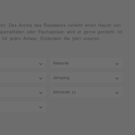
kannt. Das Aroma des Roséweins verleiht einen Hauch von
pezialitäten oder Fischspeisen wird er gerne gereicht. Im
für jeden Anlass. Entdecken Sie jetzt unseren
Rebsorte
andere
Jahrgang
bis
49 €
29,99 €
Cabernet Sauvignon
ren
2020
Schmeckt zu
Cuvée
n
2021
Dornfelder
Aperitif
 Mitte
2022
Garnacha
bis
3 g/l
6,8 g/l
Asiatisch
en
2023
Merlot
Brotzeit
doc-Roussillon
2024
Pinot Grigio
Fisch
dei
2025
Pinot Madeleine