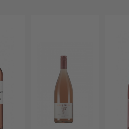
2,60
Mosel
Forster Winzerverein eG
4,00
Nahe
Karl Pfaffmann GmbH & Co. KG
4,10
Navarr
Les Grands Chais de France
5,90
Pfalz
Manz Wein GbR
6,10
Proven
Moselland Winzergenossenschaft
6,80
Rheinh
Peter Mertes KG
7,00
Veneti
Tenuta Ulisse srl
7,10
Weste
Vier Jahreszeiten Winzer eG
8,00
Vignerons de Catalans
12,00
Vignerons du Sommiérois
13,20
Viñedos Y Bodegas Alconde
13,80
VRANKEN-POMMERY
14,20
Weinbiet Manufaktur eG
17,00
Weingut am Nil GmbH
20,00
Weingut Bernhard Koch
23,20
Weingut Bühler KG
24,50
Weingut Christian Heußler GbR