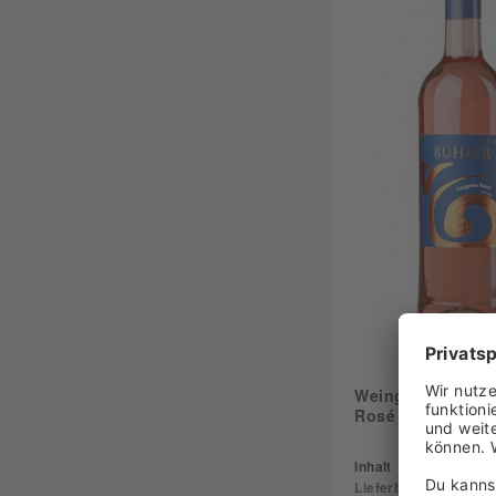
Weingut Bühler 
Rosé QbA trocke
Inhalt
0.75 Liter
(10,3
Lieferbar