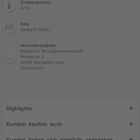
Trinktemperatur
8-10
EAN
4006975159787
Herstellerangaben
Moselland Winzergenossenschaft
Bornwiese 6
54469 Bernkastel-Kues
Deutschland
Highlights
Kunden kauften auch
Kunden haben sich ebenfalls angesehen