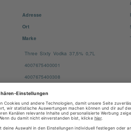
Adresse
Ort
Marke
Three Sixty Vodka 37,5% 0,7L
4007675400001
4007675400308
Vodka
700,000 ML
keine Angabe