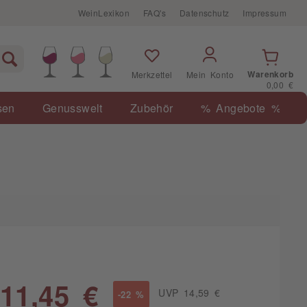
WeinLexikon
FAQ's
Datenschutz
Impressum
Warenkorb
Merkzettel
Mein Konto
0,00 €
sen
Genusswelt
Zubehör
% Angebote %
11,45 €
UVP 14,59 €
-22 %