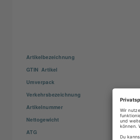
Artikelbezeichnung
GTIN Artikel
Umverpack
Verkehrsbezeichnung
Artikelnummer
Nettogewicht
ATG