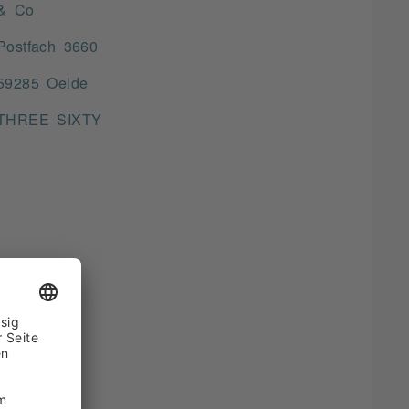
& Co
Postfach 3660
59285 Oelde
THREE SIXTY