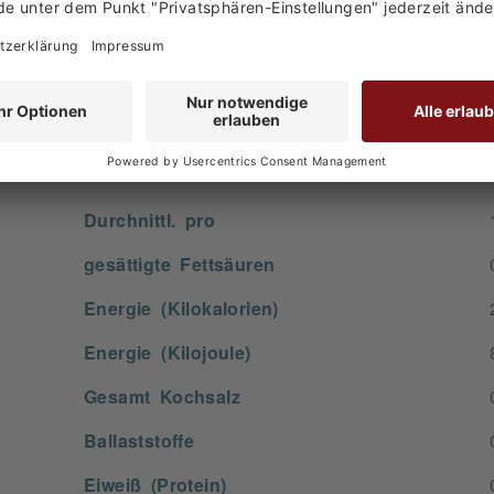
keine Angabe
keine Angabe
keine Angabe
keine Angabe
Durchnittl. pro
gesättigte Fettsäuren
Energie (Kilokalorien)
Energie (Kilojoule)
Gesamt Kochsalz
Ballaststoffe
Eiweiß (Protein)