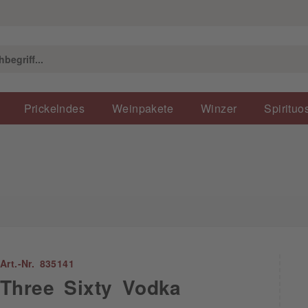
Prickelndes
Weinpakete
Winzer
Spirituo
Art.-Nr. 835141
Three Sixty Vodka