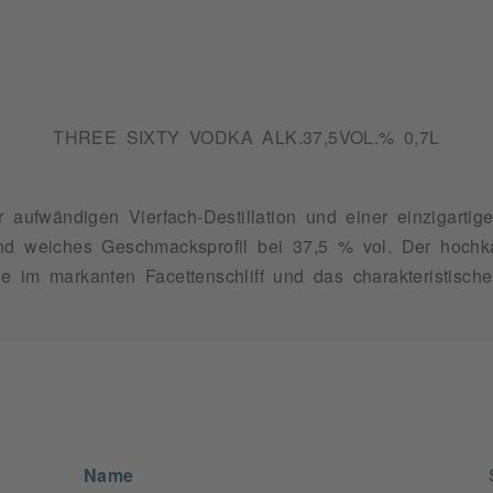
THREE SIXTY VODKA ALK.37,5VOL.% 0,7L
fwändigen Vierfach-Destillation und einer einzigartigen
d weiches Geschmacksprofil bei 37,5 % vol. Der hochkarät
che im markanten Facettenschliff und das charakteristische
Name