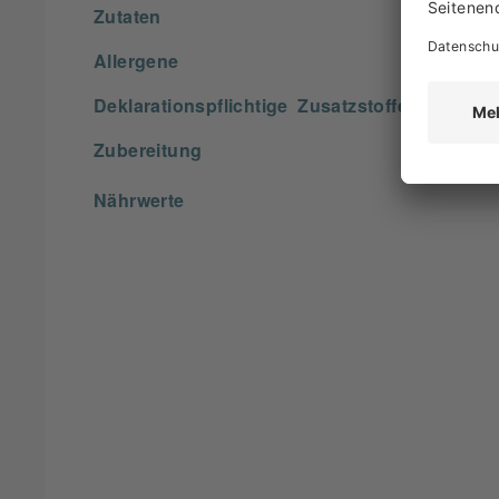
Zutaten
Allergene
Deklarationspflichtige Zusatzstoffe
Zubereitung
Nährwerte