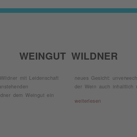
WEINGUT WILDNER
Wildner mit Leidenschaft
der Spaßkomponente, die
anstehenden
der Wein auch inhaltlich m
ldner dem Weingut ein
weiterlesen