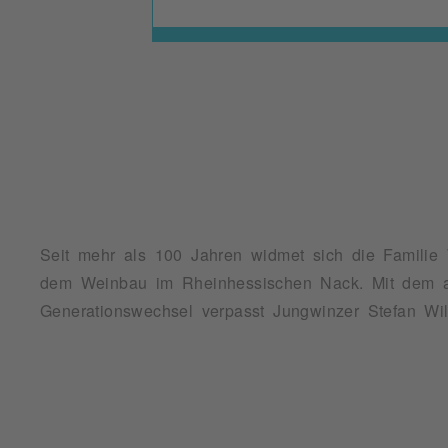
Seit mehr als 100 Jahren widmet sich die Familie 
neues Gesicht: unverwechselbar, modern und mit 
dem Weinbau im Rheinhessischen Nack. Mit dem 
Generationswechsel verpasst Jungwinzer Stefan Wi