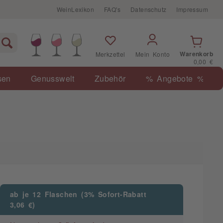
WeinLexikon
FAQ's
Datenschutz
Impressum
Warenkorb
Merkzettel
Mein Konto
0,00 €
sen
Genusswelt
Zubehör
% Angebote %
ab je 12 Flaschen (3% Sofort-Rabatt
3,06 €)