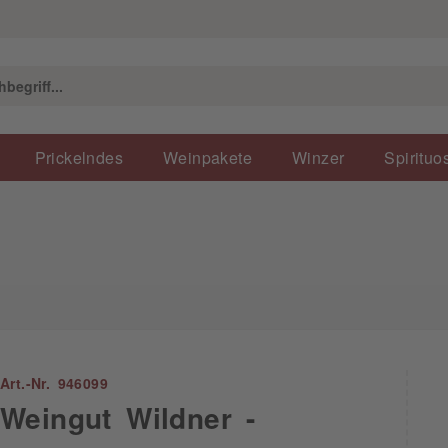
Prickelndes
Weinpakete
Winzer
Spirituo
Art.-Nr. 946099
Weingut Wildner -