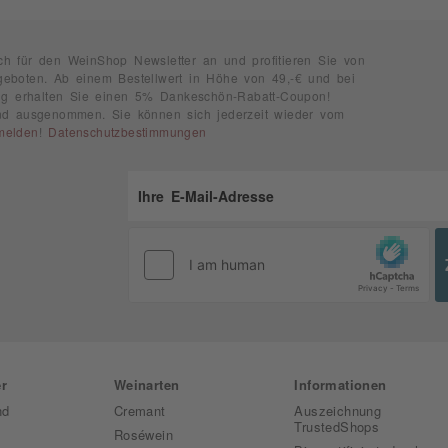
ch für den WeinShop Newsletter an und profitieren Sie von
geboten. Ab einem Bestellwert in Höhe von 49,-€ und bei
rung erhalten Sie einen 5% Dankeschön-Rabatt-Coupon!
ind ausgenommen. Sie können sich jederzeit wieder vom
melden
!
Datenschutzbestimmungen
r
Weinarten
Informationen
nd
Cremant
Auszeichnung
TrustedShops
Roséwein