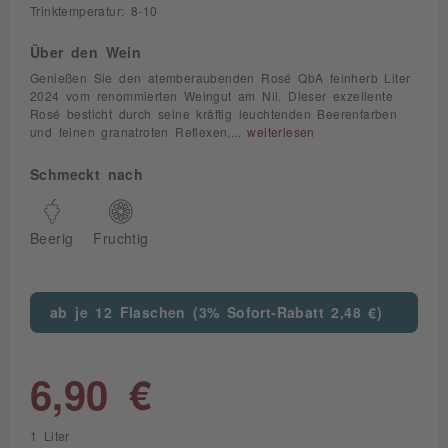
Trinktemperatur: 8-10
Über den Wein
Genießen Sie den atemberaubenden Rosé QbA feinherb Liter
2024 vom renommierten Weingut am Nil. Dieser exzellente
Rosé besticht durch seine kräftig leuchtenden Beerenfarben
und feinen granatroten Reflexen,...
weiterlesen
Schmeckt nach
Beerig
Fruchtig
ab je 12 Flaschen (3% Sofort-Rabatt 2,48 €)
6,90 €
1 Liter